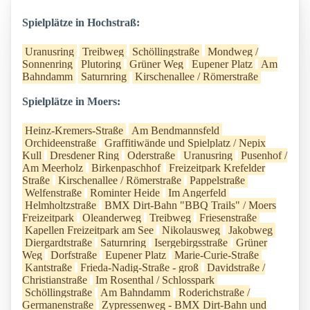
Spielplätze in Hochstraß:
Uranusring
Treibweg
Schöllingstraße
Mondweg /
Sonnenring
Plutoring
Grüner Weg
Eupener Platz
Am
Bahndamm
Saturnring
Kirschenallee / Römerstraße
Spielplätze in Moers:
Heinz-Kremers-Straße
Am Bendmannsfeld
Orchideenstraße
Graffitiwände und Spielplatz / Nepix
Kull
Dresdener Ring
Oderstraße
Uranusring
Pusenhof /
Am Meerholz
Birkenpaschhof
Freizeitpark Krefelder
Straße
Kirschenallee / Römerstraße
Pappelstraße
Welfenstraße
Rominter Heide
Im Angerfeld
Helmholtzstraße
BMX Dirt-Bahn "BBQ Trails" / Moers
Freizeitpark
Oleanderweg
Treibweg
Friesenstraße
Kapellen Freizeitpark am See
Nikolausweg
Jakobweg
Diergardtstraße
Saturnring
Isergebirgsstraße
Grüner
Weg
Dorfstraße
Eupener Platz
Marie-Curie-Straße
Kantstraße
Frieda-Nadig-Straße - groß
Davidstraße /
Christianstraße
Im Rosenthal / Schlosspark
Schöllingstraße
Am Bahndamm
Roderichstraße /
Germanenstraße
Zypressenweg - BMX Dirt-Bahn und