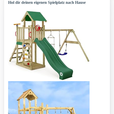
Hol dir deinen eigenen Spielplatz nach Hause