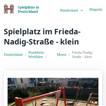
Spielplätze in
Magazin
Bundesland
Deutschland
Spielplatz im Frieda-
Nadig-Straße - klein
Nordrhein-
Frieda-Nadig-
Deutschland
Moers
Westfalen
Straße - klein