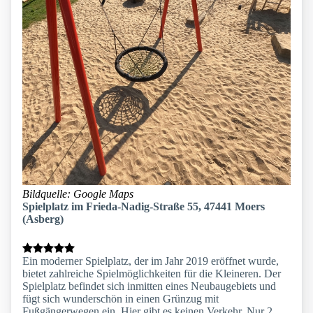
Bildquelle: Google Maps
Spielplatz im Frieda-Nadig-Straße 55, 47441 Moers
(Asberg)
Ein moderner Spielplatz, der im Jahr 2019 eröffnet wurde,
bietet zahlreiche Spielmöglichkeiten für die Kleineren. Der
Spielplatz befindet sich inmitten eines Neubaugebiets und
fügt sich wunderschön in einen Grünzug mit
Fußgängerwegen ein. Hier gibt es keinen Verkehr. Nur 2