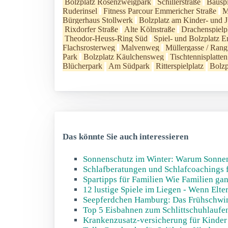
Bolzplatz Rosenzweigpark
Schillerstraße
Bauspi
Ruderinsel
Fitness Parcour Emmericher Straße
M
Bürgerhaus Stollwerk
Bolzplatz am Kinder- und 
Rixdorfer Straße
Alte Kölnstraße
Drachenspielp
Theodor-Heuss-Ring Süd
Spiel- und Bolzplatz
Flachsrosterweg
Malvenweg
Müllergasse / Rang
Park
Bolzplatz Käulchensweg
Tischtennisplatte
Blücherpark
Am Südpark
Ritterspielplatz
Bolzp
Das könnte Sie auch interessieren
Sonnenschutz im Winter: Warum Sonnens
Schlafberatungen und Schlafcoachings 
Spartipps für Familien Wie Familien gan
12 lustige Spiele im Liegen - Wenn Elte
Seepferdchen Hamburg: Das Frühschwi
Top 5 Eisbahnen zum Schlittschuhlaufe
Krankenzusatz-versicherung für Kinder -