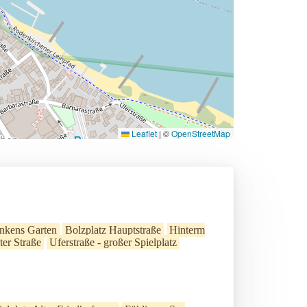
Leaflet
|
©
OpenStreetMap
nkens Garten
Bolzplatz Hauptstraße
Hinterm
ter Straße
Uferstraße - großer Spielplatz