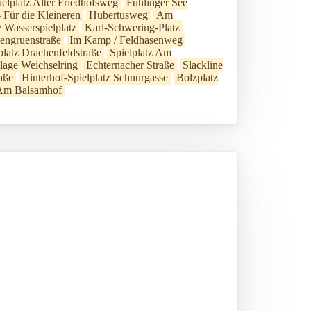
ielplatz Alter Friedhofsweg
Fühlinger See
 Für die Kleineren
Hubertusweg
Am
 Wasserspielplatz
Karl-Schwering-Platz
gengruenstraße
Im Kamp / Feldhasenweg
platz Drachenfeldstraße
Spielplatz Am
nlage Weichselring
Echternacher Straße
Slackline
aße
Hinterhof-Spielplatz Schnurgasse
Bolzplatz
 Am Balsamhof