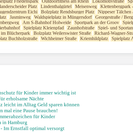
elplatz Friedenspark
Outdoorfitness am Rhein
Lokomotivstraße
Sp
anderscheider Platz
Lindenthalgürtel
Meisenweg
Klettenbergpark -
Jugendzentrum Eichi
Bolzplatz Rendsburger Platz
Nippeser Tälchen /
latz
Jasminweg
Waldspielplatz in Müngersdorf
Georgestraße / Ber
 Embergweg
Am S-Bahnhof Holweide
Sportpark an der Groov
Spiel
ierbahnhof
Spielplatz Kleienpfad
Zaunhofstraße
Spiel- und Sporta
n im Blücherpark
Bolzplatz Weilerswister Straße
Richard-Wagner-Str
latz Buchholzstraße
Wichheimer Straße
Kriemhildplatz
Spielplatz
chutz für Kinder immer wichtig ist
für erholsame Nächte
z leicht im Alltag Geld sparen können
rn mal eine Pause brauchen!
mmerabzeichen für Kinder
n in Hamburg
 Im Ernstfall optimal versorgt