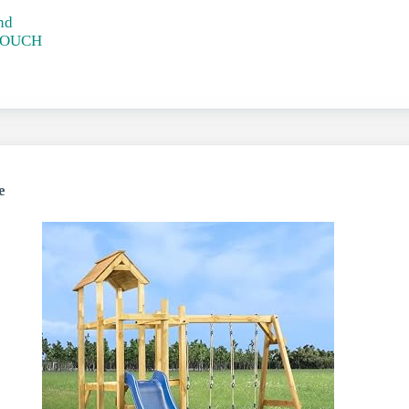
nd
 TOUCH
e