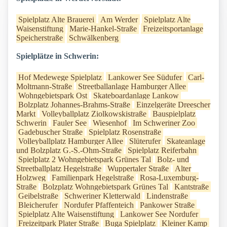
Spielplatz Alte Brauerei
Am Werder
Spielplatz Alte
Waisenstiftung
Marie-Hankel-Straße
Freizeitsportanlage
Speicherstraße
Schwälkenberg
Spielplätze in Schwerin:
Hof Medewege Spielplatz
Lankower See Südufer
Carl-
Moltmann-Straße
Streetballanlage Hamburger Allee
Wohngebietspark Ost
Skateboardanlage Lankow
Bolzplatz Johannes-Brahms-Straße
Einzelgeräte Dreescher
Markt
Volleyballplatz Ziolkowskistraße
Bauspielplatz
Schwerin
Fauler See
Wiesenhof
Im Schweriner Zoo
Gadebuscher Straße
Spielplatz Rosenstraße
Volleyballplatz Hamburger Allee
Slüterufer
Skateanlage
und Bolzplatz G.-S.-Ohm-Straße
Spielplatz Reiferbahn
Spielplatz 2 Wohngebietspark Grünes Tal
Bolz- und
Streetballplatz Hegelstraße
Wuppertaler Straße
Alter
Holzweg
Familienpark Hegelstraße
Rosa-Luxemburg-
Straße
Bolzplatz Wohngebietspark Grünes Tal
Kantstraße
Geibelstraße
Schweriner Kletterwald
Lindenstraße
Bleicherufer
Nordufer Pfaffenteich
Pankower Straße
Spielplatz Alte Waisenstiftung
Lankower See Nordufer
Freizeitpark Plater Straße
Buga Spielplatz
Kleiner Kamp