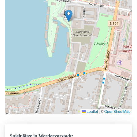
Leaflet
|
©
OpenStreetMap
Spielplätze in Werdervorstadt: