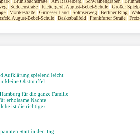
apark
Brühlsbachstraße
Am Rasselberg
Schwalbengraben
Brunne
weg
Sudetenstraße
Klettergerät August-Bebel-Schule
Großer Spielp
age
Mörikestraße
Girmeser Land
Solmserweg
Berliner Ring
Wald
nsfeld August-Bebel-Schule
Basketballfeld
Frankfurter Straße
Freiz
d Aufklärung spielend leicht
ür kleine Obstmuffel
 Hamburg für die ganze Familie
für erholsame Nächte
he ist die richtige?
pannten Start in den Tag