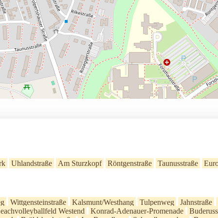
rk
Uhlandstraße
Am Sturzkopf
Röntgenstraße
Taunusstraße
Euro
eg
Wittgensteinstraße
Kalsmunt/Westhang
Tulpenweg
Jahnstraße
eachvolleyballfeld Westend
Konrad-Adenauer-Promenade
Buderuss