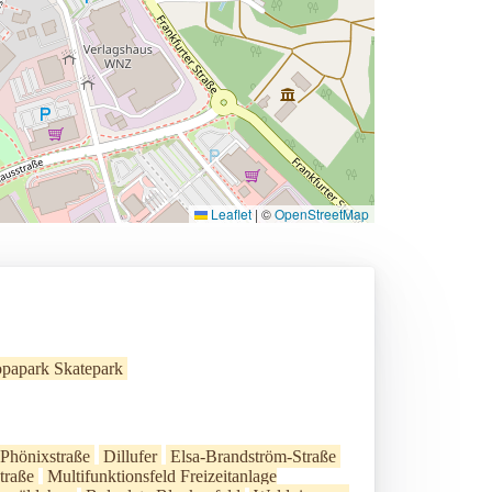
Leaflet
|
©
OpenStreetMap
papark Skatepark
Phönixstraße
Dillufer
Elsa-Brandström-Straße
traße
Multifunktionsfeld Freizeitanlage