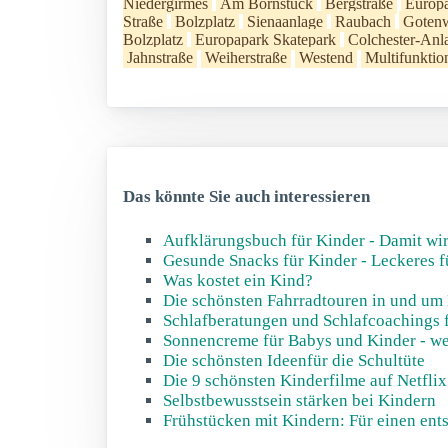
Niedergirmes
Am Bornstück
Bergstraße
Europ
Straße
Bolzplatz
Sienaanlage
Raubach
Goten
Bolzplatz
Europapark Skatepark
Colchester-Anl
Jahnstraße
Weiherstraße
Westend
Multifunktio
Das könnte Sie auch interessieren
Aufklärungsbuch für Kinder - Damit wir
Gesunde Snacks für Kinder - Leckeres f
Was kostet ein Kind?
Die schönsten Fahrradtouren in und um
Schlafberatungen und Schlafcoachings 
Sonnencreme für Babys und Kinder - welc
Die schönsten Ideenfür die Schultüte
Die 9 schönsten Kinderfilme auf Netflix
Selbstbewusstsein stärken bei Kindern
Frühstücken mit Kindern: Für einen ents