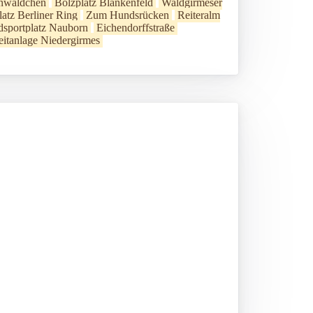
nwäldchen
Bolzplatz Blankenfeld
Waldgirmeser
latz Berliner Ring
Zum Hundsrücken
Reiteralm
sportplatz Nauborn
Eichendorffstraße
eitanlage Niedergirmes