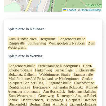
Leaflet
|
©
OpenStreetMap
Spielplätze in Nauborn:
Zum Hundsrücken
Bergstraße
Langenbergstraße
Ringstraße
Solmserweg
Waldsportplatz Nauborn
Zum
Westergrund
Spielplätze in Wetzlar:
Langenbergstraße
Freizeitanlage Niedergirmes
Horst-
Scheibert-Straße
Finkenweg
Sienaanlage
Silcherstraße
Bolzplatz Dalheim
Waldgirmeser Straße
Taunusstraße
Multifunktionsfeld Freizeitanlage Niedergirmes
Großer
Spielplatz Berliner Ring
Flutgrabenstraße
Uhlandstraße
Röntgenstraße
Europapark
Reiteralm Bolzplatz
Konrad-
Adenauer-Promenade
Am Bornstück
Spielhaus Dalheim
Zum Westergrund
Gotenweg
Klettergerät August-Bebel-
Schule
Liebfrauenberg
Tulpenweg
Bolzplatz Eisweiher
Blankenfeld
Berliner Ring
Am Berg
Eichendorffstraße