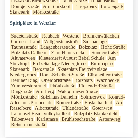
Elsa-Brandström-Straße
Taunusstraße
Uhlandstraße
Röntgenstraße
Am Sturzkopf
Europapark
Europapark
Skatepark
Mörikestraße
Spielplätze in Wetzlar:
Sudetenstraße
Raubach
Westend
Brunnenwäldchen
Girmeser Land
Wittgensteinstraße
Sienaanlage
Taunusstraße
Langenbergstraße
Bolzplatz
Hohe Straße
Bolzplatz Dalheim
Zum Hundsrücken
Sonnenstraße
Altvaterweg
Klettergerät August-Bebel-Schule
Am
Sturzkopf
Freizeitanlage Niedergirmes
Europapark
Skatepark
Bergstraße
Skateplatz Freitzeitanlage
Niedergirmes
Horst-Scheibert-Straße
Elisabethenstraße
Berliner Ring
Oberdorfstraße
Bolzplatz
Wachhecke
Zum Westergrund
Phönixstraße
Eichendorffstraße
Ringstraße
Am Berg
Waldgirmeser Straße
Mörikestraße
Spielhaus Dalheim
Solmserweg
Konrad-
Adenauer-Promenade
Römerstraße
Basketballfeld
Am
Rasselberg
Albertstraße
Uhlandstraße
Gotenweg
Lahninsel Beachvolleyballfeld
Bolzplatz Blankenfeld
Tulpenweg
Karlstrasse
Brühlsbachstraße
Asternweg
Reinermannstraße