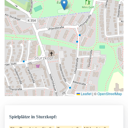
Leaflet
|
©
OpenStreetMap
Spielplätze in Sturzkopf: