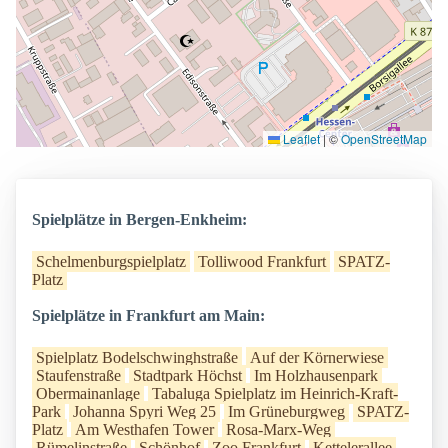
Leaflet
|
©
OpenStreetMap
Spielplätze in Bergen-Enkheim:
Schelmenburgspielplatz
Tolliwood Frankfurt
SPATZ-
Platz
Spielplätze in Frankfurt am Main:
Spielplatz Bodelschwinghstraße
Auf der Körnerwiese
Staufenstraße
Stadtpark Höchst
Im Holzhausenpark
Obermainanlage
Tabaluga Spielplatz im Heinrich-Kraft-
Park
Johanna Spyri Weg 25
Im Grüneburgweg
SPATZ-
Platz
Am Westhafen Tower
Rosa-Marx-Weg
Rümelinstraße
Schönhof
Zoo Frankfurt
Kettelerallee