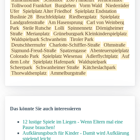
Tolliwood Frankfurt
Burglehen
Vorm Wald
Niederräder
Ufer
Spielplatz Alter Friedhof
Spielplatz Endstation
Buslinie 28
Bruchfeldplatz
Riedbergplatz
Spielplatz
Landgrafenstraße
Am Hasensprung
Carl von Weinberg
Park
Steile Rutsche
Lolli
Spinnennetz
Dörnigheimer
Straße
Merianplatz
Grüneburgpark Kleinkinderspielplatz
Waldspielpark Schwanheim
Tiroler Park
Deutschherrnufer
Charlotte-Schiffler-Straße
Ohmstraße
Sigmund-Freud-Straße
Spatzengasse
Abenteuerspielplatz
Colorado Park
Spielplatz Wiesenau
Adlerflychtplatz
Auf
dem Lohr
Spielplatz Hafenpark
Waldspielpark
Scheerpark
Schwanheimer Straße
Kätcheslachpark
Thorwaldsenplatz
Ammelburgstraße
Das könnte Sie auch interessieren
12 lustige Spiele im Liegen - Wenn Eltern mal eine
Pause brauchen!
Aufklärungsbuch für Kinder - Damit wird Aufklärung
spielend leicht