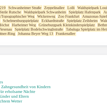
 219
Schwanheimer Straße
Zeppelinallee
Lolli
Waldspielpark Loui
Steile Rutsche
Waldspielpark Schwanheim
Spielplatz Hafenpark
A
/Topographischer Weg
Wickenweg
Zoo Frankfurt
Amazonas-Spiel
Schelmenburgspielplatz
Eckhardtstraße
Spielplatz Zeilsheim
Wald
Höchst
Harheimer Weg
Grüneburgpark Kleinkinderspielplatz
Bethm
Wiesenau
Spielplatz Bodelschwinghstraße
Tabaluga Spielplatz im Hei
ttner-Ring
Johanna Beyer Weg 13
Frankenallee
es
ie Zahngesundheit von Kindern
für erholsame Nächte
Kinder und Eltern
echtem Wetter