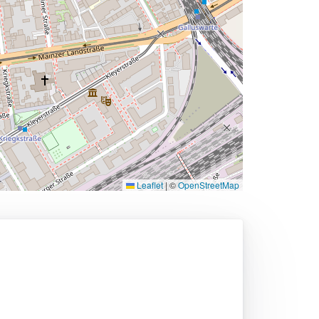
Leaflet
|
©
OpenStreetMap