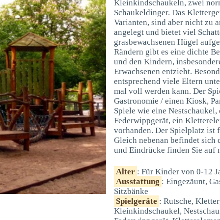
Kleinkindschaukeln, zwei nor
Schaukeldinger. Das Kletterge
Varianten, sind aber nicht zu 
angelegt und bietet viel Schat
grasbewachsenen Hügel aufgel
Rändern gibt es eine dichte B
und den Kindern, insbesondere
Erwachsenen entzieht. Besond
entsprechend viele Eltern unt
mal voll werden kann. Der Spie
Gastronomie / einen Kiosk, Pa
Spiele wie eine Nestschaukel, 
Federwippgerät, ein Kletterel
vorhanden. Der Spielplatz ist 
Gleich nebenan befindet sich 
und Eindrücke finden Sie auf
Alter
: Für Kinder von 0-12 J
Ausstattung
: Eingezäunt, Ga
Sitzbänke
Spielgeräte
: Rutsche, Klette
Kleinkindschaukel, Nestschauk