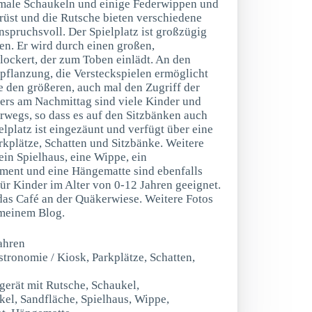
male Schaukeln und einige Federwippen und
rüst und die Rutsche bieten verschiedene
anspruchsvoll. Der Spielplatz ist großzügig
ten. Er wird durch einen großen,
ockert, der zum Toben einlädt. An den
epflanzung, die Versteckspielen ermöglicht
 den größeren, auch mal den Zugriff der
ers am Nachmittag sind viele Kinder und
erwegs, so dass es auf den Sitzbänken auch
lplatz ist eingezäunt und verfügt über eine
rkplätze, Schatten und Sitzbänke. Weitere
ein Spielhaus, eine Wippe, ein
ement und eine Hängematte sind ebenfalls
für Kinder im Alter von 0-12 Jahren geeignet.
das Café an der Quäkerwiese. Weitere Fotos
 meinem Blog.
ahren
stronomie / Kiosk, Parkplätze, Schatten,
rgerät mit Rutsche, Schaukel,
el, Sandfläche, Spielhaus, Wippe,