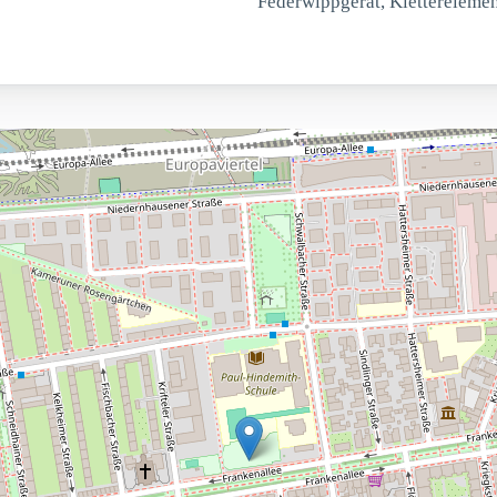
Federwippgerät, Klettereleme