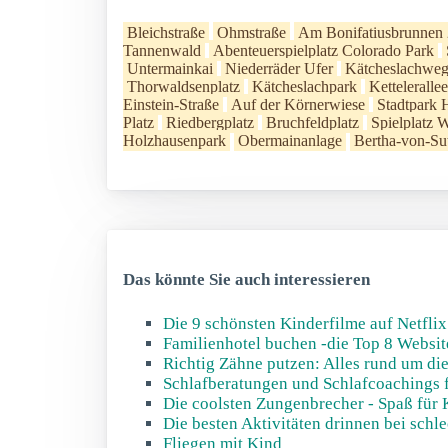
Bleichstraße
Ohmstraße
Am Bonifatiusbrunnen
Tannenwald
Abenteuerspielplatz Colorado Park
Untermainkai
Niederräder Ufer
Kätcheslachweg
Thorwaldsenplatz
Kätcheslachpark
Kettelerallee
Einstein-Straße
Auf der Körnerwiese
Stadtpark 
Platz
Riedbergplatz
Bruchfeldplatz
Spielplatz 
Holzhausenpark
Obermainanlage
Bertha-von-Su
Das könnte Sie auch interessieren
Die 9 schönsten Kinderfilme auf Netflix
Familienhotel buchen -die Top 8 Websit
Richtig Zähne putzen: Alles rund um d
Schlafberatungen und Schlafcoachings 
Die coolsten Zungenbrecher - Spaß für 
Die besten Aktivitäten drinnen bei schl
Fliegen mit Kind