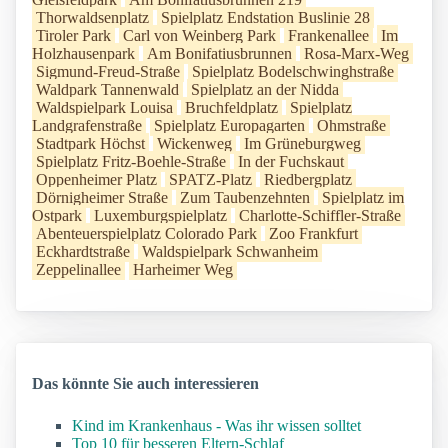
Thorwaldsenplatz
Spielplatz Endstation Buslinie 28
Tiroler Park
Carl von Weinberg Park
Frankenallee
Im
Holzhausenpark
Am Bonifatiusbrunnen
Rosa-Marx-Weg
Sigmund-Freud-Straße
Spielplatz Bodelschwinghstraße
Waldpark Tannenwald
Spielplatz an der Nidda
Waldspielpark Louisa
Bruchfeldplatz
Spielplatz
Landgrafenstraße
Spielplatz Europagarten
Ohmstraße
Stadtpark Höchst
Wickenweg
Im Grüneburgweg
Spielplatz Fritz-Boehle-Straße
In der Fuchskaut
Oppenheimer Platz
SPATZ-Platz
Riedbergplatz
Dörnigheimer Straße
Zum Taubenzehnten
Spielplatz im
Ostpark
Luxemburgspielplatz
Charlotte-Schiffler-Straße
Abenteuerspielplatz Colorado Park
Zoo Frankfurt
Eckhardtstraße
Waldspielpark Schwanheim
Zeppelinallee
Harheimer Weg
Das könnte Sie auch interessieren
Kind im Krankenhaus - Was ihr wissen solltet
Top 10 für besseren Eltern-Schlaf