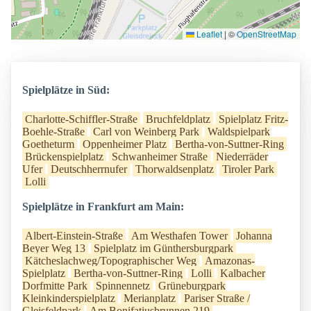
Leaflet
|
©
OpenStreetMap
Spielplätze in Süd:
Charlotte-Schiffler-Straße
Bruchfeldplatz
Spielplatz Fritz-
Boehle-Straße
Carl von Weinberg Park
Waldspielpark
Goetheturm
Oppenheimer Platz
Bertha-von-Suttner-Ring
Brückenspielplatz
Schwanheimer Straße
Niederräder
Ufer
Deutschherrnufer
Thorwaldsenplatz
Tiroler Park
Lolli
Spielplätze in Frankfurt am Main:
Albert-Einstein-Straße
Am Westhafen Tower
Johanna
Beyer Weg 13
Spielplatz im Günthersburgpark
Kätcheslachweg/Topographischer Weg
Amazonas-
Spielplatz
Bertha-von-Suttner-Ring
Lolli
Kalbacher
Dorfmitte Park
Spinnennetz
Grüneburgpark
Kleinkinderspielplatz
Merianplatz
Pariser Straße /
Gleisfeldpark
Am Bonifatiusbrunnen 219