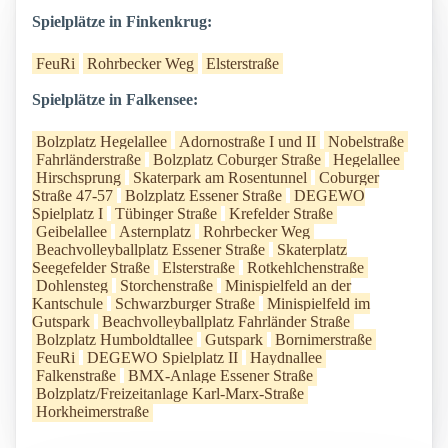
Spielplätze in Finkenkrug:
FeuRi
Rohrbecker Weg
Elsterstraße
Spielplätze in Falkensee:
Bolzplatz Hegelallee
Adornostraße I und II
Nobelstraße
Fahrländerstraße
Bolzplatz Coburger Straße
Hegelallee
Hirschsprung
Skaterpark am Rosentunnel
Coburger
Straße 47-57
Bolzplatz Essener Straße
DEGEWO
Spielplatz I
Tübinger Straße
Krefelder Straße
Geibelallee
Asternplatz
Rohrbecker Weg
Beachvolleyballplatz Essener Straße
Skaterplatz
Seegefelder Straße
Elsterstraße
Rotkehlchenstraße
Dohlensteg
Storchenstraße
Minispielfeld an der
Kantschule
Schwarzburger Straße
Minispielfeld im
Gutspark
Beachvolleyballplatz Fahrländer Straße
Bolzplatz Humboldtallee
Gutspark
Bornimerstraße
FeuRi
DEGEWO Spielplatz II
Haydnallee
Falkenstraße
BMX-Anlage Essener Straße
Bolzplatz/Freizeitanlage Karl-Marx-Straße
Horkheimerstraße