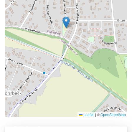
Leaflet
|
©
OpenStreetMap