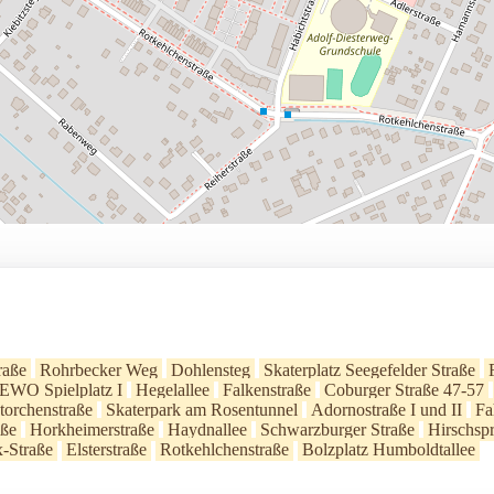
raße
Rohrbecker Weg
Dohlensteg
Skaterplatz Seegefelder Straße
WO Spielplatz I
Hegelallee
Falkenstraße
Coburger Straße 47-57
torchenstraße
Skaterpark am Rosentunnel
Adornostraße I und II
Fa
aße
Horkheimerstraße
Haydnallee
Schwarzburger Straße
Hirschsp
x-Straße
Elsterstraße
Rotkehlchenstraße
Bolzplatz Humboldtallee