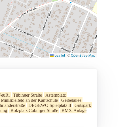
Leaflet
|
©
OpenStreetMap
FeuRi
Tübinger Straße
Asternplatz
Minispielfeld an der Kantschule
Geibelallee
hrländerstraße
DEGEWO Spielplatz II
Gutspark
rung
Bolzplatz Coburger Straße
BMX-Anlage