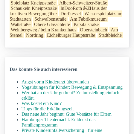
Spielplatz Kneippstraße
Albert-Schweitzer-Straße
Schaukeln Kneippstraße
InDooRoth â€žHaus der
kreativen Bewegungâ€œ
Dorfkessel
Wasserspielplatz am
Stadtgarten
Schwalbenstraße
Am Fabrikmuseum
Wattstraße
Obere Glasschleife
Parsifalstraße
Weinbergweg / beim Krankenhaus
Obersteinbach
Am
Stemel
Nordring
Eichelburger Hauptstraße
Stadtbleiche
Das könnte Sie auch interessieren
Angst vorm Kinderarzt überwinden
Yogaübungen für Kinder: Bewegung & Entspannung
Wer hat an der Uhr gedreht? Zeitumstellung einfach
erklärt.
Was kostet ein Kind?
Tipps für die Erkältungszeit
Das neue Jahr beginnt: Gute Vorsätze für Eltern
Hamburger Theaternacht: Entdeckt das
Familienprogramm
Private Kinderunfallversicherung - für eine