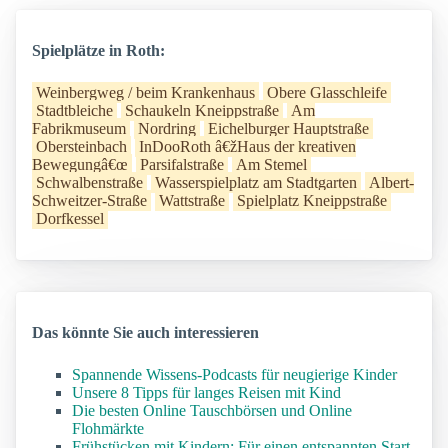
Spielplätze in Roth:
Weinbergweg / beim Krankenhaus
Obere Glasschleife
Stadtbleiche
Schaukeln Kneippstraße
Am
Fabrikmuseum
Nordring
Eichelburger Hauptstraße
Obersteinbach
InDooRoth â€žHaus der kreativen
Bewegungâ€œ
Parsifalstraße
Am Stemel
Schwalbenstraße
Wasserspielplatz am Stadtgarten
Albert-
Schweitzer-Straße
Wattstraße
Spielplatz Kneippstraße
Dorfkessel
Das könnte Sie auch interessieren
Spannende Wissens-Podcasts für neugierige Kinder
Unsere 8 Tipps für langes Reisen mit Kind
Die besten Online Tauschbörsen und Online
Flohmärkte
Frühstücken mit Kindern: Für einen entspannten Start