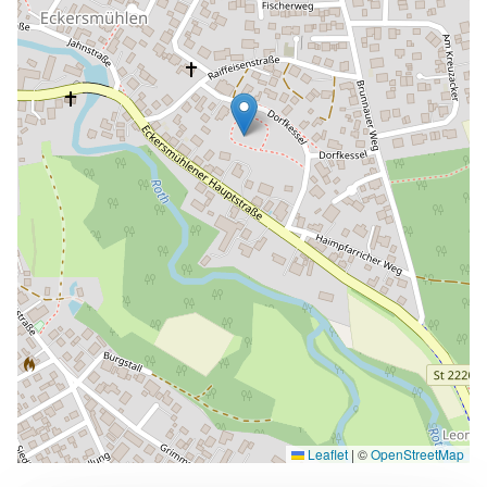
Leaflet
|
©
OpenStreetMap