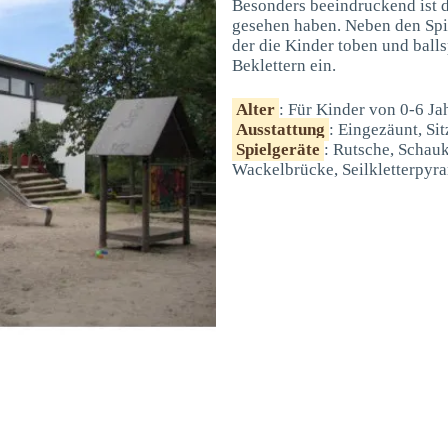
Besonders beeindruckend ist d
gesehen haben. Neben den Spie
der die Kinder toben und bal
Beklettern ein.
Alter
: Für Kinder von 0-6 Ja
Ausstattung
: Eingezäunt, Si
Spielgeräte
: Rutsche, Schauk
Wackelbrücke, Seilkletterpyr