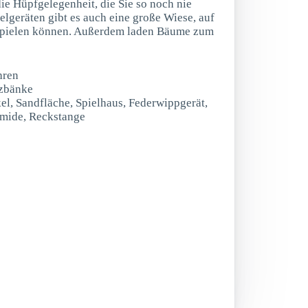
ie Hüpfgelegenheit, die Sie so noch nie
lgeräten gibt es auch eine große Wiese, auf
lspielen können. Außerdem laden Bäume zum
hren
tzbänke
el, Sandfläche, Spielhaus, Federwippgerät,
amide, Reckstange