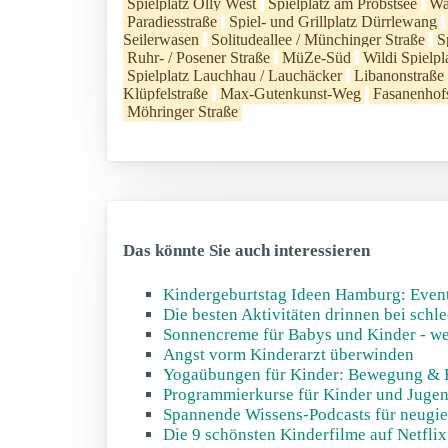
Spielplatz Olly West
Spielplatz am Probstsee
Wa
Paradiesstraße
Spiel- und Grillplatz Dürrlewang
Seilerwasen
Solitudeallee / Münchinger Straße
S
Ruhr- / Posener Straße
MüZe-Süd
Wildi Spielpl
Spielplatz Lauchhau / Lauchäcker
Libanonstraße
Klüpfelstraße
Max-Gutenkunst-Weg
Fasanenhof
Möhringer Straße
Das könnte Sie auch interessieren
Kindergeburtstag Ideen Hamburg: Event
Die besten Aktivitäten drinnen bei schl
Sonnencreme für Babys und Kinder - welc
Angst vorm Kinderarzt überwinden
Yogaübungen für Kinder: Bewegung & 
Programmierkurse für Kinder und Jugend
Spannende Wissens-Podcasts für neugie
Die 9 schönsten Kinderfilme auf Netflix