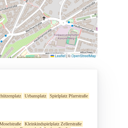
Leaflet
|
©
OpenStreetMap
hützenplatz
Urbansplatz
Spielplatz Pfarrstraße
Moselstraße
Kleinkindspielplatz Zellerstraße