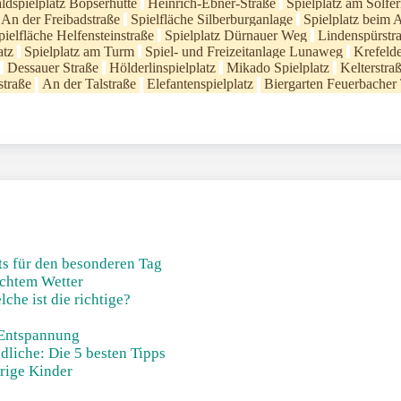
ldspielplatz Bopserhütte
Heinrich-Ebner-Straße
Spielplatz am Solf
An der Freibadstraße
Spielfläche Silberburganlage
Spielplatz beim A
pielfläche Helfensteinstraße
Spielplatz Dürnauer Weg
Lindenspürstr
atz
Spielplatz am Turm
Spiel- und Freizeitanlage Lunaweg
Krefeld
Dessauer Straße
Hölderlinspielplatz
Mikado Spielplatz
Kelterstra
straße
An der Talstraße
Elefantenspielplatz
Biergarten Feuerbacher 
s für den besonderen Tag
echtem Wetter
he ist die richtige?
Entspannung
liche: Die 5 besten Tipps
rige Kinder