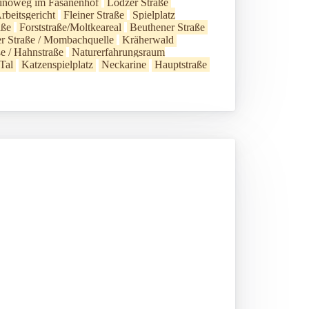
erinoweg im Fasanenhof
Lodzer Straße
rbeitsgericht
Fleiner Straße
Spielplatz
aße
Forststraße/Moltkeareal
Beuthener Straße
er Straße / Mombachquelle
Kräherwald
ße / Hahnstraße
Naturerfahrungsraum
Tal
Katzenspielplatz
Neckarine
Hauptstraße