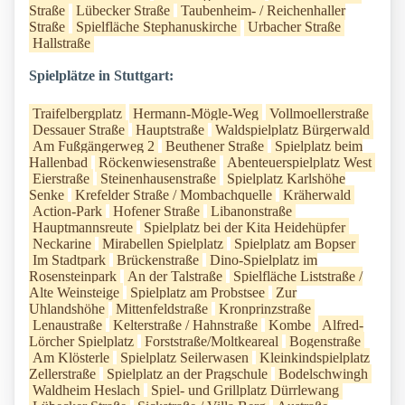
Straße
Lübecker Straße
Taubenheim- / Reichenhaller
Straße
Spielfläche Stephanuskirche
Urbacher Straße
Hallstraße
Spielplätze in Stuttgart:
Traifelbergplatz
Hermann-Mögle-Weg
Vollmoellerstraße
Dessauer Straße
Hauptstraße
Waldspielplatz Bürgerwald
Am Fußgängerweg 2
Beuthener Straße
Spielplatz beim
Hallenbad
Röckenwiesenstraße
Abenteuerspielplatz West
Eierstraße
Steinenhausenstraße
Spielplatz Karlshöhe
Senke
Krefelder Straße / Mombachquelle
Kräherwald
Action-Park
Hofener Straße
Libanonstraße
Hauptmannsreute
Spielplatz bei der Kita Heidehüpfer
Neckarine
Mirabellen Spielplatz
Spielplatz am Bopser
Im Stadtpark
Brückenstraße
Dino-Spielplatz im
Rosensteinpark
An der Talstraße
Spielfläche Liststraße /
Alte Weinsteige
Spielplatz am Probstsee
Zur
Uhlandshöhe
Mittenfeldstraße
Kronprinzstraße
Lenaustraße
Kelterstraße / Hahnstraße
Kombe
Alfred-
Lörcher Spielplatz
Forststraße/Moltkeareal
Bogenstraße
Am Klösterle
Spielplatz Seilerwasen
Kleinkindspielplatz
Zellerstraße
Spielplatz an der Pragschule
Bodelschwingh
Waldheim Heslach
Spiel- und Grillplatz Dürrlewang