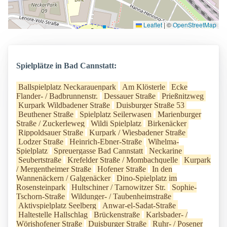
Leaflet
|
©
OpenStreetMap
Spielplätze in Bad Cannstatt:
Ballspielplatz Neckarauenpark
Am Klösterle
Ecke
Flander- / Badbrunnenstr.
Dessauer Straße
Prießnitzweg
Kurpark Wildbadener Straße
Duisburger Straße 53
Beuthener Straße
Spielplatz Seilerwasen
Marienburger
Straße / Zuckerleweg
Wildi Spielplatz
Birkenäcker
Rippoldsauer Straße
Kurpark / Wiesbadener Straße
Lodzer Straße
Heinrich-Ebner-Straße
Wihelma-
Spielplatz
Spreuergasse Bad Cannstatt
Neckarine
Seubertstraße
Krefelder Straße / Mombachquelle
Kurpark
/ Mergentheimer Straße
Hofener Straße
In den
Wannenäckern / Galgenäcker
Dino-Spielplatz im
Rosensteinpark
Hultschiner / Tarnowitzer Str.
Sophie-
Tschorn-Straße
Wildunger- / Taubenheimstraße
Aktivspielplatz Seelberg
Anwar-el-Sadat-Straße
Haltestelle Hallschlag
Brückenstraße
Karlsbader- /
Wörishofener Straße
Duisburger Straße
Ruhr- / Posener