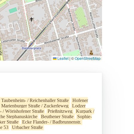
Leaflet
|
©
OpenStreetMap
Taubenheim- / Reichenhaller Straße
Hofener
Marienburger Straße / Zuckerleweg
Lodzer
- / Wörishofener Straße
Prießnitzweg
Kurpark /
che Stephanuskirche
Beuthener Straße
Sophie-
er Straße
Ecke Flander- / Badbrunnenstr.
ße 53
Urbacher Straße