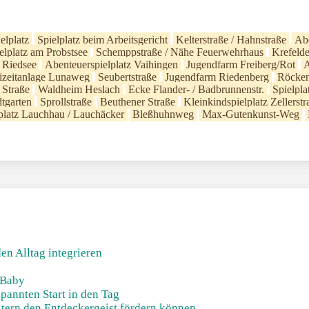
elplatz
Spielplatz beim Arbeitsgericht
Kelterstraße / Hahnstraße
Abe
elplatz am Probstsee
Schemppstraße / Nähe Feuerwehrhaus
Krefeld
m Riedsee
Abenteuerspielplatz Vaihingen
Jugendfarm Freiberg/Rot
A
eizeitanlage Lunaweg
Seubertstraße
Jugendfarm Riedenberg
Röcken
 Straße
Waldheim Heslach
Ecke Flander- / Badbrunnenstr.
Spielpl
dtgarten
Sprollstraße
Beuthener Straße
Kleinkindspielplatz Zellerstr
platz Lauchhau / Lauchäcker
Bleßhuhnweg
Max-Gutenkunst-Weg
en Alltag integrieren
 Baby
pannten Start in den Tag
ltern den Entdeckergeist fördern können