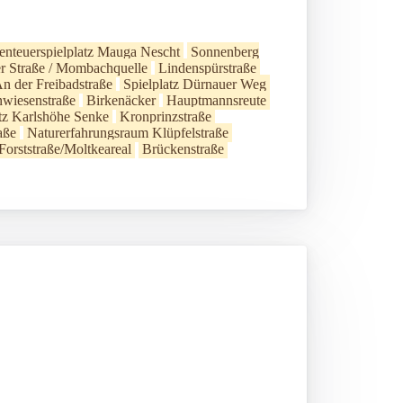
nteuerspielplatz Mauga Nescht
Sonnenberg
er Straße / Mombachquelle
Lindenspürstraße
n der Freibadstraße
Spielplatz Dürnauer Weg
wiesenstraße
Birkenäcker
Hauptmannsreute
atz Karlshöhe Senke
Kronprinzstraße
aße
Naturerfahrungsraum Klüpfelstraße
Forststraße/Moltkeareal
Brückenstraße