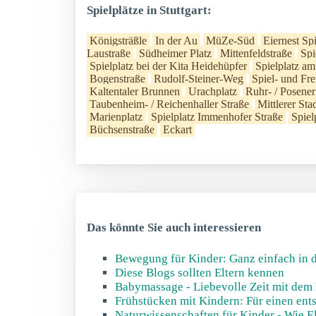
Spielplätze in Stuttgart:
Königsträßle
In der Au
MüZe-Süd
Eiernest Spi
Laustraße
Südheimer Platz
Mittenfeldstraße
Spi
Spielplatz bei der Kita Heidehüpfer
Spielplatz a
Bogenstraße
Rudolf-Steiner-Weg
Spiel- und Fr
Kaltentaler Brunnen
Urachplatz
Ruhr- / Posener
Taubenheim- / Reichenhaller Straße
Mittlerer Sta
Marienplatz
Spielplatz Immenhofer Straße
Spiel
Büchsenstraße
Eckart
Das könnte Sie auch interessieren
Bewegung für Kinder: Ganz einfach in d
Diese Blogs sollten Eltern kennen
Babymassage - Liebevolle Zeit mit dem
Frühstücken mit Kindern: Für einen ents
Naturwissenschaften für Kinder - Wie E