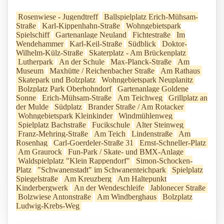
Rosenwiese - Jugendtreff
Ballspielplatz Erich-Mühsam-
Straße
Karl-Kippenhahn-Straße
Wohngebietspark
Spielschiff
Gartenanlage Neuland
Fichtestraße
Im
Wendehammer
Karl-Keil-Straße
Südblick
Doktor-
Wilhelm-Külz-Straße
Skaterplatz - Am Brückenplatz
Lutherpark
An der Schule
Max-Planck-Straße
Am
Museum
Maxhütte / Reichenbacher Straße
Am Rathaus
Skatepark und Bolzplatz
Wohngebietspark Neuplanitz
Bolzplatz Park Oberhohndorf
Gartenanlage Goldene
Sonne
Erich-Mühsam-Straße
Am Teichweg
Grillplatz an
der Mulde
Südplatz
Brander Straße / Am Rotacker
Wohngebietspark Kleinkinder
Windmühlenweg
Spielplatz Bachstraße
Fucikschule
Alter Steinweg
Franz-Mehring-Straße
Am Teich
Lindenstraße
Am
Rosenhag
Carl-Goerdeler-Straße 31
Ernst-Schneller-Platz
Am Graurock
Fun-Park / Skate- und BMX-Anlage
Waldspielplatz "Klein Rappendorf"
Simon-Schocken-
Platz
"Schwanenstadt" im Schwanenteichpark
Spielplatz
Spiegelstraße
Am Kreuzberg
Am Haltepunkt
Kinderbergwerk
An der Wendeschleife
Jablonecer Straße
Bolzwiese Antonstraße
Am Windberghaus
Bolzplatz
Ludwig-Krebs-Weg