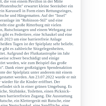
, die von einem Pavillon in der Mitte
"Piratenbucht" erwartet kleine Seeräuber ein
 ein Karussell in Form eines Rettungsringes,
rutsche und Hängematten. Auf der "Insel"
teranlage im "Robinson-Stil" und eine
steht eine große Ritterburg mit vielen
en, Rutschstangen und einem Wehrgang zur
gibt es Federtiere, eine Schaukel und eine
li 2023 um eine barrierefreie Anlage
heißen Tagen ist der Spielplatz sehr beliebt.
 gibt es zahlreiche Sitzgelegenheiten,
ttet. Aufgrund der Flutkatastrophe im Jahr
lweise schwer beschädigt und einige
stört worden, wie zum Beispiel das große
cht". Dank einer großzügigen Spendenaktion
nnte der Spielplatz unter anderem mit einem
sgestattet werden. Am 23.07.2022 wurde er mit
 wieder für die Kinder eröffnet. Der
 befindet sich in einer grünen Umgebung. Es
iche, Sitzbänke, Toiletten, einen Picknick-
inen barrierefreien Zugang. Die Ausstattung
Rutsche, ein Klettergerät mit Rutsche, eine
 eine Nestschaukel, eine Sandfläche, eine