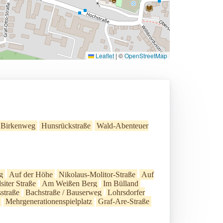
Leaflet
|
©
OpenStreetMap
Birkenweg
Hunsrückstraße
Wald-Abenteuer
g
Auf der Höhe
Nikolaus-Molitor-Straße
Auf
lsiter Straße
Am Weißen Berg
Im Bülland
straße
Bachstraße / Bauserweg
Lohrsdorfer
Mehrgenerationenspielplatz
Graf-Are-Straße