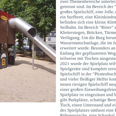
zwei Themenbereiche unterteilt
getrennt sind. Im Bereich der 
großes Spielschiff, eine Jolle,
ein Surfbrett, eine Kleinkind
befinden sich eine kleine Klet
Seilbahn. Im Bereich "Ritter" 
Kletterstegen, Brücken, Türm
Verfügung. Um die Burg herum 
Wassermatschanlage, die im Ju
erweitert wurde. Besonders an 
Entlang der gepflasterten Wege
teilweise mit Tischen ausgesta
2021 wurde der Spielplatz tei
Spielgeräte sind komplett zer
Spielschiff in der "Piratenbu
und vieler fleißiger Helfer ko
neuen riesigen Spielschiff au
einer großen Einweihungsfeier
Spielplatz ist eingezäunt und
gibt Parkplätze, schattige Bere
Tisch, einen Unterstand und e
des Spielplatzes umfasst eine 
Röhrenrutsche, eine Schaukel,