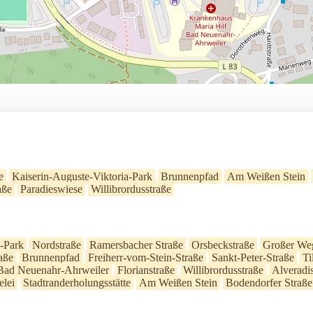
e
Kaiserin-Auguste-Viktoria-Park
Brunnenpfad
Am Weißen Stein
aße
Paradieswiese
Willibrordusstraße
a-Park
Nordstraße
Ramersbacher Straße
Orsbeckstraße
Großer We
aße
Brunnenpfad
Freiherr-vom-Stein-Straße
Sankt-Peter-Straße
Ti
Bad Neuenahr-Ahrweiler
Florianstraße
Willibrordusstraße
Alveradis
elei
Stadtranderholungsstätte
Am Weißen Stein
Bodendorfer Straße