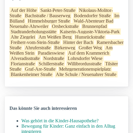
Auf der Höhe
Sankt-Peter-Straße
Nikolaus-Molitor-
Straße
Bachstraße / Bauserweg
Bodendorfer Straße
Im
Bülland
Himmelsburger Straße
Wald-Abenteuer Bad
Neuenahr-Ahrweiler
Orsbeckstraße
Brunnenpfad
Stadtranderholungsstätte
Kaiserin-Auguste-Viktoria-Park
Alte Ziegelei
Am Weißen Berg
Hunsrückstraße
Freiherr-vom-Stein-Straße
Hinter der Bach
Ramersbacher
Straße
Ahruferstraße
Birkenweg
Großer Weg
Am
Weißen Stein
Paradieswiese
Auf dem Krammerich
Alveradisstraße
Nordstraße
Lohrsdorfer Wiese
Florianstraße
Schillerstraße
Willibrordusstraße
Tilsiter
Straße
Graf-Are-Straße
Mehrgenerationenspielplatz
Blankenheimer Straße
Alte Schule / Neuenahrer Straße
Das könnte Sie auch interessieren
Was gehört in die Kinder-Hausapotheke?
Bewegung für Kinder: Ganz einfach in den Alltag
integrieren