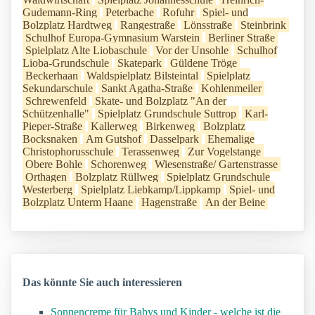
Gudemann-Ring
Peterbache
Rofuhr
Spiel- und
Bolzplatz Hardtweg
Rangestraße
Lönsstraße
Steinbrink
Schulhof Europa-Gymnasium Warstein
Berliner Straße
Spielplatz Alte Liobaschule
Vor der Unsohle
Schulhof
Lioba-Grundschule
Skatepark
Güldene Tröge
Beckerhaan
Waldspielplatz Bilsteintal
Spielplatz
Sekundarschule
Sankt Agatha-Straße
Kohlenmeiler
Schrewenfeld
Skate- und Bolzplatz "An der
Schützenhalle"
Spielplatz Grundschule Suttrop
Karl-
Pieper-Straße
Kallerweg
Birkenweg
Bolzplatz
Bocksnaken
Am Gutshof
Dasselpark
Ehemalige
Christophorusschule
Terassenweg
Zur Vogelstange
Obere Bohle
Schorenweg
Wiesenstraße/ Gartenstrasse
Orthagen
Bolzplatz Rüllweg
Spielplatz Grundschule
Westerberg
Spielplatz Liebkamp/Lippkamp
Spiel- und
Bolzplatz Unterm Haane
Hagenstraße
An der Beine
Das könnte Sie auch interessieren
Sonnencreme für Babys und Kinder - welche ist die