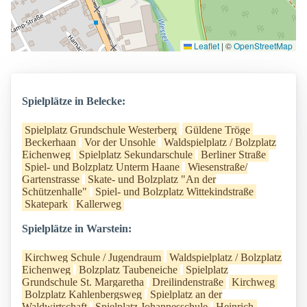
Leaflet
|
©
OpenStreetMap
Spielplätze in Belecke:
Spielplatz Grundschule Westerberg
Güldene Tröge
Beckerhaan
Vor der Unsohle
Waldspielplatz / Bolzplatz
Eichenweg
Spielplatz Sekundarschule
Berliner Straße
Spiel- und Bolzplatz Unterm Haane
Wiesenstraße/
Gartenstrasse
Skate- und Bolzplatz "An der
Schützenhalle"
Spiel- und Bolzplatz Wittekindstraße
Skatepark
Kallerweg
Spielplätze in Warstein:
Kirchweg Schule / Jugendraum
Waldspielplatz / Bolzplatz
Eichenweg
Bolzplatz Taubeneiche
Spielplatz
Grundschule St. Margaretha
Dreilindenstraße
Kirchweg
Bolzplatz Kahlenbergsweg
Spielplatz an der
Waldwirtschaft
Spielplatz Johannesschule
Heinrich-