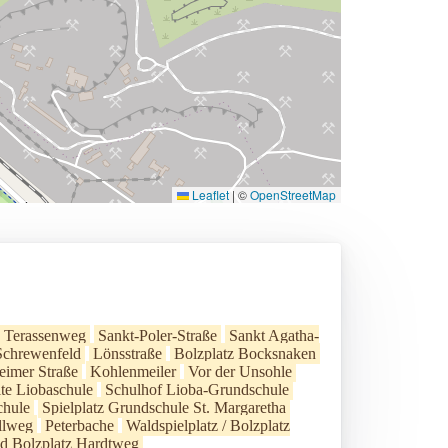
Leaflet
|
©
OpenStreetMap
Terassenweg
Sankt-Poler-Straße
Sankt Agatha-
Schrewenfeld
Lönsstraße
Bolzplatz Bocksnaken
eimer Straße
Kohlenmeiler
Vor der Unsohle
lte Liobaschule
Schulhof Lioba-Grundschule
chule
Spielplatz Grundschule St. Margaretha
llweg
Peterbache
Waldspielplatz / Bolzplatz
nd Bolzplatz Hardtweg