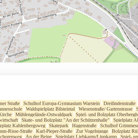
iner Straße
Schulhof Europa-Gymnasium Warstein
Dreilindenstraße
annesschule
Waldspielplatz Bilsteintal
Wiesenstraße/ Gartenstrasse
Kirche
Mühlengelände-Ostwaldpark
Spiel- und Bolzplatz Oberbergh
wirtschaft
Skate- und Bolzplatz "An der Schützenhalle"
Spielplatz A
zplatz Kahlenbergsweg
Skatepark
Hagenstraße
Schulhof Grimmes
nn-Risse-Straße
Karl-Pieper-Straße
Zur Vogelstange
Bolzplatz Rü
chorenweg
An der Beine
Spielplatz Liebkamp/Lippkamp
Spiel- u