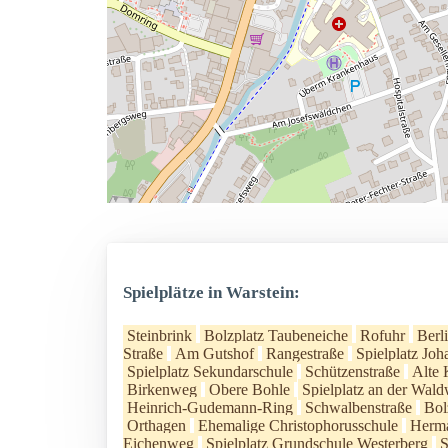
Spielplätze in Warstein:
Steinbrink
Bolzplatz Taubeneiche
Rofuhr
Berl
Straße
Am Gutshof
Rangestraße
Spielplatz Joh
Spielplatz Sekundarschule
Schützenstraße
Alte 
Birkenweg
Obere Bohle
Spielplatz an der Wald
Heinrich-Gudemann-Ring
Schwalbenstraße
Bol
Orthagen
Ehemalige Christophorusschule
Herma
Eichenweg
Spielplatz Grundschule Westerberg
S