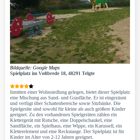
Bildquelle: Google Maps
Spielplatz im Voßbrede 18, 48291 Telgte
Inmitten einer Wohnsiedlung gelegen, bietet dieser Spielplatz
eine Mischung aus Sand- und Grasfläche. Er ist eingezäunt
und verfügt über Schattenbereiche sowie Sitzbänke. Die
Spielgeräte sind sowohl für kleine als auch größere Kinder
geeignet. Zu den vorhandenen Spielgeräten zählen ein
Klettergerät mit Rutsche, eine Doppelschaukel, eine
Sandfläche, ein Spielhaus, eine Wippe, ein Karussell, ein
Kletterelement und eine Reckstange. Der Spielplatz ist für
Kinder im Alter von 2-12 Jahren geeignet.