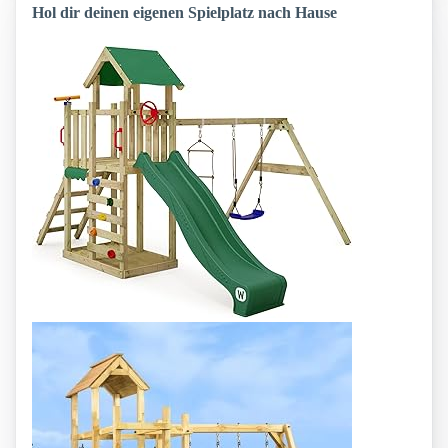
Hol dir deinen eigenen Spielplatz nach Hause