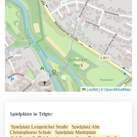
Leaflet
|
©
OpenStreetMap
Spielplätze in Telgte:
Spielplatz Lengericher Straße
Spielplatz Alte
Christophorus Schule
Spielplatz Marktplatz