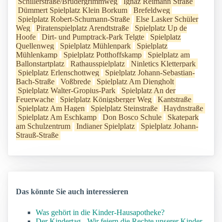
Schillerstraße/Brüdergrimmweg
Ignaz Reimann Straße
Dümmert Spielplatz Klein Borkum
Brefeldweg
Spielplatz Robert-Schumann-Straße
Else Lasker Schüler
Weg
Piratenspielplatz Arendtstraße
Spielplatz Up de
Hoofe
Dirt- und Pumptrack-Park Telgte
Spielplatz
Quellenweg
Spielplatz Mühlenpark
Spielplatz
Mühlenkamp
Spielplatz Potthoffskamp
Spielplatz am
Ballonstartplatz
Rathausspielplatz
Ninletics Kletterpark
Spielplatz Erlenschottweg
Spielplatz Johann-Sebastian-
Bach-Straße
Voßbrede
Spielplatz Am Diengholt
Spielplatz Walter-Gropius-Park
Spielplatz An der
Feuerwache
Spielplatz Königsberger Weg
Kantstraße
Spielplatz Am Hagen
Spielplatz Steinstraße
Haydnstraße
Spielplatz Am Eschkamp
Don Bosco Schule
Skatepark
am Schulzentrum
Indianer Spielplatz
Spielplatz Johann-
Strauß-Straße
Das könnte Sie auch interessieren
Was gehört in die Kinder-Hausapotheke?
Der Kindertag - Wir feiern die Rechte unserer Kinder