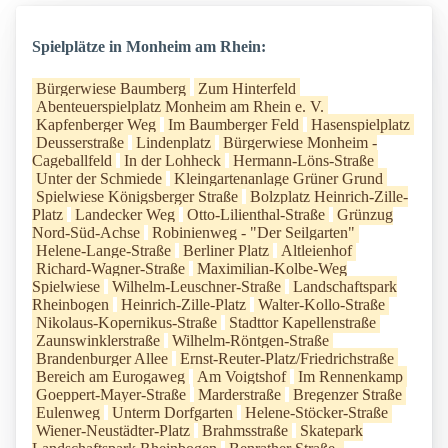
Spielplätze in Monheim am Rhein:
Bürgerwiese Baumberg
Zum Hinterfeld
Abenteuerspielplatz Monheim am Rhein e. V.
Kapfenberger Weg
Im Baumberger Feld
Hasenspielplatz
Deusserstraße
Lindenplatz
Bürgerwiese Monheim -
Cageballfeld
In der Lohheck
Hermann-Löns-Straße
Unter der Schmiede
Kleingartenanlage Grüner Grund
Spielwiese Königsberger Straße
Bolzplatz Heinrich-Zille-
Platz
Landecker Weg
Otto-Lilienthal-Straße
Grünzug
Nord-Süd-Achse
Robinienweg - "Der Seilgarten"
Helene-Lange-Straße
Berliner Platz
Altleienhof
Richard-Wagner-Straße
Maximilian-Kolbe-Weg
Spielwiese
Wilhelm-Leuschner-Straße
Landschaftspark
Rheinbogen
Heinrich-Zille-Platz
Walter-Kollo-Straße
Nikolaus-Kopernikus-Straße
Stadttor Kapellenstraße
Zaunswinklerstraße
Wilhelm-Röntgen-Straße
Brandenburger Allee
Ernst-Reuter-Platz/Friedrichstraße
Bereich am Eurogaweg
Am Voigtshof
Im Rennenkamp
Goeppert-Mayer-Straße
Marderstraße
Bregenzer Straße
Eulenweg
Unterm Dorfgarten
Helene-Stöcker-Straße
Wiener-Neustädter-Platz
Brahmsstraße
Skatepark