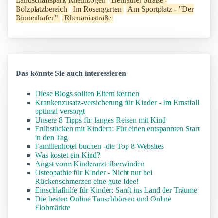
Landschaftspark Rheinbogen
Benrather Straße -
Bolzplatzbereich
Im Rosengarten
Am Sportplatz - "Der
Binnenhafen"
Rhenaniastraße
Das könnte Sie auch interessieren
Diese Blogs sollten Eltern kennen
Krankenzusatz-versicherung für Kinder - Im Ernstfall
optimal versorgt
Unsere 8 Tipps für langes Reisen mit Kind
Frühstücken mit Kindern: Für einen entspannten Start
in den Tag
Familienhotel buchen -die Top 8 Websites
Was kostet ein Kind?
Angst vorm Kinderarzt überwinden
Osteopathie für Kinder - Nicht nur bei
Rückenschmerzen eine gute Idee!
Einschlafhilfe für Kinder: Sanft ins Land der Träume
Die besten Online Tauschbörsen und Online
Flohmärkte