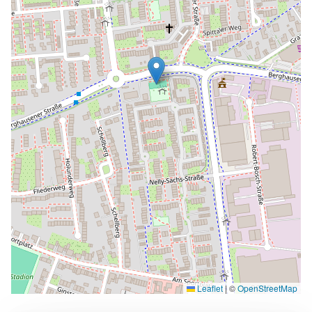
Leaflet
|
©
OpenStreetMap