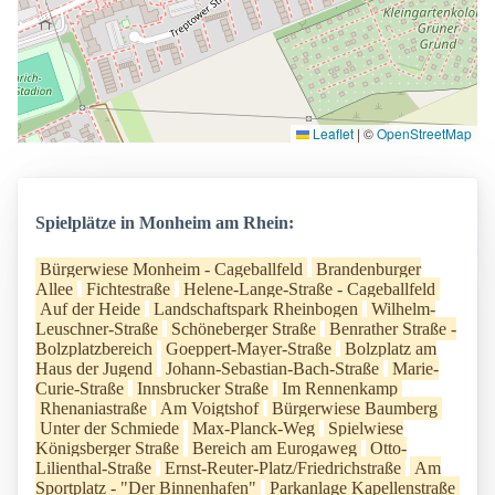
Leaflet
|
©
OpenStreetMap
Spielplätze in Monheim am Rhein:
Bürgerwiese Monheim - Cageballfeld
Brandenburger
Allee
Fichtestraße
Helene-Lange-Straße - Cageballfeld
Auf der Heide
Landschaftspark Rheinbogen
Wilhelm-
Leuschner-Straße
Schöneberger Straße
Benrather Straße -
Bolzplatzbereich
Goeppert-Mayer-Straße
Bolzplatz am
Haus der Jugend
Johann-Sebastian-Bach-Straße
Marie-
Curie-Straße
Innsbrucker Straße
Im Rennenkamp
Rhenaniastraße
Am Voigtshof
Bürgerwiese Baumberg
Unter der Schmiede
Max-Planck-Weg
Spielwiese
Königsberger Straße
Bereich am Eurogaweg
Otto-
Lilienthal-Straße
Ernst-Reuter-Platz/Friedrichstraße
Am
Sportplatz - "Der Binnenhafen"
Parkanlage Kapellenstraße