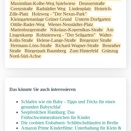
Maximilian-Kolbe-Weg Spielwiese
Deusserstraße
Grenzstraße
Radstädter Weg
Lindenplatz
Heinrich-
Zille-Platz
Holzweg - "Der Nexus-Park"
Kleingartenanlage Grüner Grund
Unterm Dorfgarten
Ottilie-Bader-Weg
Wiener-Neustädter-Platz
Marienburgerstraße
Nikolaus-Kopernikus-Straße
Am
Lingenkamp
Robinienweg - "Der Seilgarten"
Walter-
Kollo-Straße
Helene-Lange-Straße
Bregenzer Straße
Hermann-Löns-Straße
Richard-Wagner-Straße
Benrather
Straße
Bürgerpark Baumberg
Zum Hinterfeld
Grünzug
Nord-Süd-Achse
Das könnte Sie auch interessieren
Schlafen wie ein Baby - Tipps und Tricks für einen
gesunden Babyschlaf
Seepferdchen Hamburg: Das
Frühschwimmerabzeichen für Kinder
Die coolsten Eisbahnen: Schlittschuhlaufen in Berlin
Amazon Prime Kinderfilme: Unterhaltung für Klein &