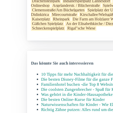
Drachensteinpark
Indianerspielplatz Lannesdorf
Onlineshop
Argelanderstr. / Blücherstraße
Spielw
Clemensstraße/Am Büchelgarten
Spielplatz der U
Didinkirica
Mirecourtstraße
Kirschallee/Wielsgä
Kaiserplatz
Rheinpark
Die Farm am Holzlarer 
Gäßchen Spielplatz
An der Elisabethkirche / Diez
Schneckenspielplatz
Rigal"sche Wiese
Das könnte Sie auch interessieren
10 Tipps für mehr Nachhaltigkeit für di
Die besten Disney-Filme für die ganze 
Familienhotel buchen -die Top 8 Websit
Die coolsten Zungenbrecher - Spaß für 
Was gehört in die Kinder-Hausapotheke
Die besten Online-Kurse für Kinder
Naturwissenschaften für Kinder - Wie E
Richtig Zähne putzen: Alles rund um d