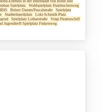
obil-Erlebnis in der Innenstadt von Bonn und
ephan Spielplatz
Waldspielplatz Hainbuchenweg
 IBIS
Brüser Damm/Pascalstraße
Spielplatz
ße
Stadtteilspeilplatz
Loki-Schmidt-Platz
ugend
Spielplatz Lotharstraße
Voigt Piratenschiff
nd Jugendtreff Spielplatz Finkenweg