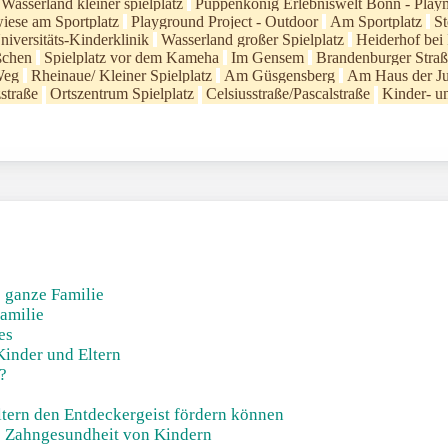
Wasserland kleiner spielplatz
Puppenkönig Erlebniswelt Bonn - Playm
iese am Sportplatz
Playground Project - Outdoor
Am Sportplatz
St
niversitäts-Kinderklinik
Wasserland großer Spielplatz
Heiderhof bei
ßchen
Spielplatz vor dem Kameha
Im Gensem
Brandenburger Stra
Weg
Rheinaue/ Kleiner Spielplatz
Am Güsgensberg
Am Haus der J
straße
Ortszentrum Spielplatz
Celsiusstraße/Pascalstraße
Kinder- u
e ganze Familie
Familie
es
Kinder und Eltern
?
ltern den Entdeckergeist fördern können
ie Zahngesundheit von Kindern