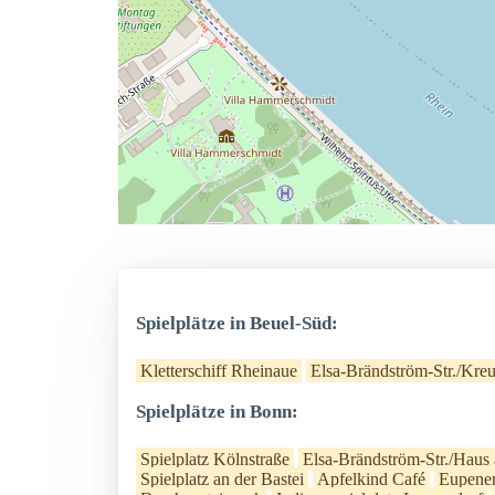
Spielplätze in Beuel-Süd:
Kletterschiff Rheinaue
Elsa-Brändström-Str./Kreu
Spielplätze in Bonn:
Spielplatz Kölnstraße
Elsa-Brändström-Str./Haus
Spielplatz an der Bastei
Apfelkind Café
Eupener