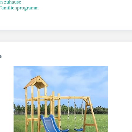
rn zuhause
 Familienprogramm
e