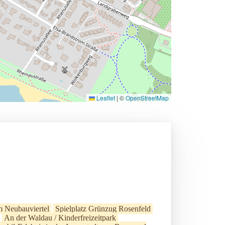
Leaflet
|
©
OpenStreetMap
im Neubauviertel
Spielplatz Grünzug Rosenfeld
An der Waldau / Kinderfreizeitpark