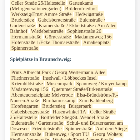
Celler Straße 25/Haltestelle
Gartenkamp
(Mehrgenerationengarten)
Brüdernfriedhof
Werksteig/Ernst-Amme-Straße
Hedwigstraße
Bruderstieg
Gabelsbergerstraße
Eulenstraße /
Gartenstraße
Kramerstraße / Ekbertstraße / Am Alten
Bahnhof
Wiedebeinstraße
Sophienstraße 26
Hermannstraße
Görgesstraße
Madamenweg 156
Höfenstraße 1/Ecke Thomaestraße
Amalienplatz
Spinnerstraße
Spielplätze in Braunschweig:
Prinz-Albrecht-Park / Georg-Westermann-Allee
Fliednerstraße
Inselwall / Löbbeckes Insel
Kriemhildstraße
Museumpark
Spannweg / Kreyenkamp
Madamenweg 156
Querumer Straße/Birkenstraße
Abenteuerspielplatz Melverode
Elsa-Brändström-/F.-
Nansen-Straße
Birnbaumskamp
Zum Kahlenberg
Hopfengarten
Bruderstieg
Bürgerpark
Gabelsbergerstraße
Hasenwinkel 1A
Celler Straße
25/Haltestelle
Bortfelder Stieg/St.-Wendel-Straße
Eulenstraße / Gartenstraße
Schul- und Bürgergarten am
Dowesee
Friedrichstraße
Spinnerstraße
Auf dem Stiege
Hermannstraße
Bültenweg / Sport TU
Georg-Wolters-
Straße / Autorstraße
Werksteig/Ernst-Amme-Straße