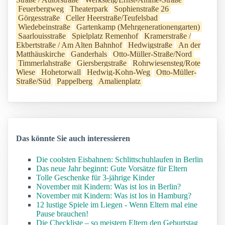
Feuerbergweg
Theaterpark
Sophienstraße 26
Görgesstraße
Celler Heerstraße/Teufelsbad
Wiedebeinstraße
Gartenkamp (Mehrgenerationengarten)
Saarlouisstraße
Spielplatz Remenhof
Kramerstraße /
Ekbertstraße / Am Alten Bahnhof
Hedwigstraße
An der
Matthäuskirche
Ganderhals
Otto-Müller-Straße/Nord
Timmerlahstraße
Giersbergstraße
Rohrwiesensteg/Rote
Wiese
Hohetorwall
Hedwig-Kohn-Weg
Otto-Müller-
Straße/Süd
Pappelberg
Amalienplatz
Das könnte Sie auch interessieren
Die coolsten Eisbahnen: Schlittschuhlaufen in Berlin
Das neue Jahr beginnt: Gute Vorsätze für Eltern
Tolle Geschenke für 3-jährige Kinder
November mit Kindern: Was ist los in Berlin?
November mit Kindern: Was ist los in Hamburg?
12 lustige Spiele im Liegen - Wenn Eltern mal eine
Pause brauchen!
Die Checkliste – so meistern Eltern den Geburtstag