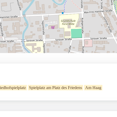
iedhofspielplatz
Spielplatz am Platz des Friedens
Am Haag