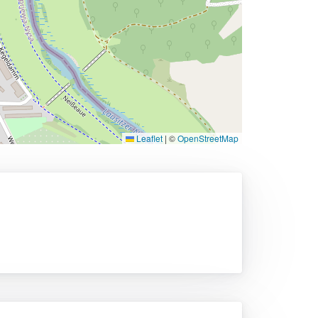
Leaflet
|
©
OpenStreetMap