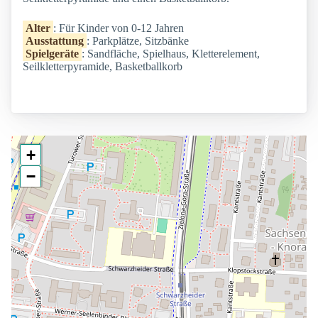
Alter
: Für Kinder von 0-12 Jahren
Ausstattung
: Parkplätze, Sitzbänke
Spielgeräte
: Sandfläche, Spielhaus, Kletterelement,
Seilkletterpyramide, Basketballkorb
+
−