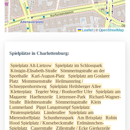
Leaflet
|
©
OpenStreetMap
Spielplätze in Charlottenburg:
Spielplatz Alt-Lietzow
Spielplatz im Schlosspark
Königin-Elisabeth-Straße
Sömmeringstraße an der
Sporthalle
Karl-August-Platz
Spielplatz am Goslarer
Platz
Mommsenstraße
Heilmannring /
Schneppenhorstweg
Spielplatz Heilsberger Allee
Kletterplatz
Tegeler Weg / Bonhoeffer Ufer
Spielplatz am
Magarete
Haeftenzeile
Lietzensee-Park
Richard-Wagner-
Straße
Bleibtreustraße
Sömmeringstraße
Klein
Lummerland
Pippi Langstrumpf Spielplatz
Piratenspielplatz
Länderallee
Spielplatz am
Mierendorffplatz
Schustheruspark
Am Brixplatz
Robin
Hood Spielplatz / Knesebeckstraße
Erdmännchen-
Spielplatz
Cauerstraße
Zillestraße / Ecke Gierkezeile