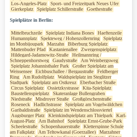
Los-Angeles-Platz
Sport- und Freizeitpark Neues Ufer
Gierkeplatz
Spielplatz Schillerstraße
Goethestraße
Spielplätze in Berlin:
Mittelbruchzeile
Spielplatz Indiana Bones
Haeftenzeile
Humannplatz
Spekteweg / Hohenzollernring
Spielplatz
im Monbijoupark
Marzahn
Biberburg Spielplatz
Mattenbuder Pfad
Kastanienallee
Zwergenspielplatz
Hildegard-Jadamowitz-Straße
Heilmannring /
Schneppenhorstweg
Gaudystraße
Am Weinbergsweg
Spielplatz Johannisthaler Park
Großer Spielplatz am
Weissensee
Eichbuschallee / Bergaustraße
Feldberger
Ring
Am Rudolfplatz
Waldspielplatz im Steglitzer
Stadtpark
Spielplatz am Ostkreuz
Eberbacher Straße
Circus Spielplatz
Ossietzkystrasse
Kita-Spielplatz
Baustellenspielplatz
Skateranlage Bullengraben
Niedstraße
Misdroyer Straße
Großgörschenstraße
Roseneck
Hadlichstrasse
Spielplatz am Vogelwäldchen
Garibaldistraße
Spielplatz im Wendenschlossviertel
Augsburger Platz
Kleinkindspielplatz am Thielpark
Karl-
August-Platz
Am Bahnhof
Spielplatz Ernst-Grube-Park
Scheelestraße
Schopenhauerstraße
Kletterspinne Schule
am Falkplatz
Am Teltowkanal (Goerzallee)
Marzahner