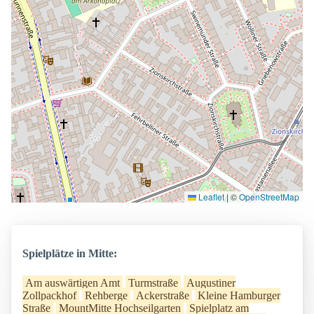
Leaflet
|
©
OpenStreetMap
Spielplätze in Mitte:
Am auswärtigen Amt
Turmstraße
Augustiner
Zollpackhof
Rehberge
Ackerstraße
Kleine Hamburger
Straße
MountMitte Hochseilgarten
Spielplatz am