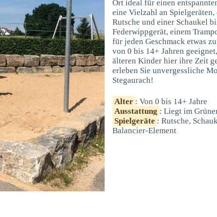
Ort ideal für einen entspannte
eine Vielzahl an Spielgeräten,
Rutsche und einer Schaukel bi
Federwippgerät, einem Trampol
für jeden Geschmack etwas zu 
von 0 bis 14+ Jahren geeignet,
älteren Kinder hier ihre Zeit
erleben Sie unvergessliche Mo
Stegaurach!
Alter
: Von 0 bis 14+ Jahre
Ausstattung
: Liegt im Grüne
Spielgeräte
: Rutsche, Schauk
Balancier-Element