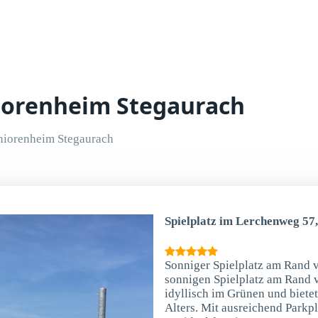
niorenheim Stegaurach
iorenheim Stegaurach
Spielplatz im Lerchenweg 57
Sonniger Spielplatz am Rand
sonnigen Spielplatz am Rand v
idyllisch im Grünen und bietet
Alters. Mit ausreichend Parkp