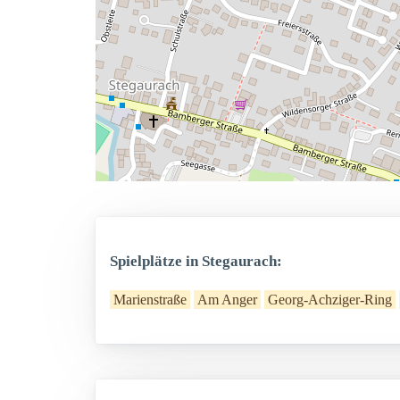
Spielplätze in Stegaurach:
Marienstraße
Am Anger
Georg-Achziger-Ring