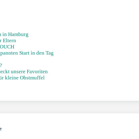
n in Hamburg
r Eltern
 TOUCH
pannten Start in den Tag
?
eckt unsere Favoriten
ür kleine Obstmuffel
e