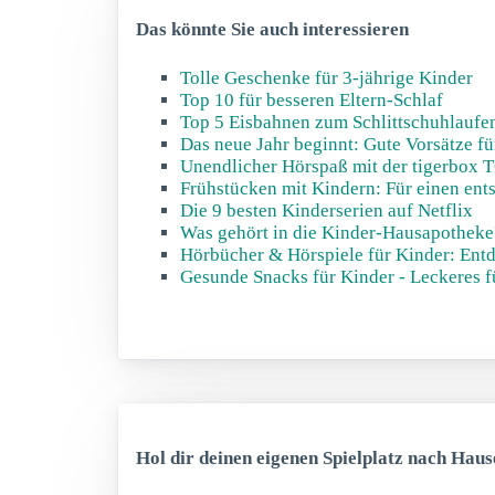
Das könnte Sie auch interessieren
Tolle Geschenke für 3-jährige Kinder
Top 10 für besseren Eltern-Schlaf
Top 5 Eisbahnen zum Schlittschuhlaufe
Das neue Jahr beginnt: Gute Vorsätze fü
Unendlicher Hörspaß mit der tigerbox
Frühstücken mit Kindern: Für einen ents
Die 9 besten Kinderserien auf Netflix
Was gehört in die Kinder-Hausapotheke
Hörbücher & Hörspiele für Kinder: Entd
Gesunde Snacks für Kinder - Leckeres f
Hol dir deinen eigenen Spielplatz nach Haus