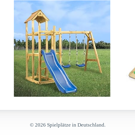
© 2026 Spielplätze in Deutschland.