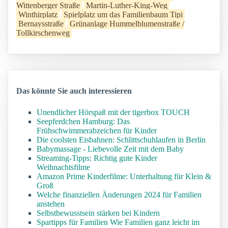
Wittenberger Straße
Martin-Luther-King-Weg
Winthirplatz
Spielplatz um das Familienbaum Tipi
Bernaysstraße
Grünanlage Hummelblumenstraße /
Tollkirschenweg
Das könnte Sie auch interessieren
Unendlicher Hörspaß mit der tigerbox TOUCH
Seepferdchen Hamburg: Das
Frühschwimmerabzeichen für Kinder
Die coolsten Eisbahnen: Schlittschuhlaufen in Berlin
Babymassage - Liebevolle Zeit mit dem Baby
Streaming-Tipps: Richtig gute Kinder
Weihnachtsfilme
Amazon Prime Kinderfilme: Unterhaltung für Klein &
Groß
Welche finanziellen Änderungen 2024 für Familien
anstehen
Selbstbewusstsein stärken bei Kindern
Spartipps für Familien Wie Familien ganz leicht im