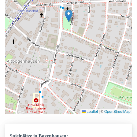
Leaflet
|
©
OpenStreetMap
Spielplätze in Bogenhausen: