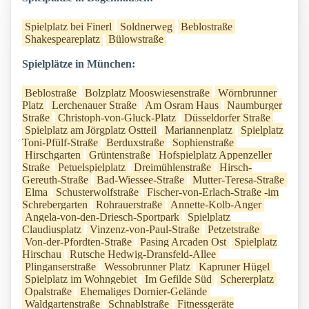
Spielplatz bei Finerl
Soldnerweg
Beblostraße
Shakespeareplatz
Bülowstraße
Spielplätze in München:
Beblostraße
Bolzplatz Mooswiesenstraße
Wörnbrunner
Platz
Lerchenauer Straße
Am Osram Haus
Naumburger
Straße
Christoph-von-Gluck-Platz
Düsseldorfer Straße
Spielplatz am Jörgplatz Ostteil
Mariannenplatz
Spielplatz
Toni-Pfülf-Straße
Berduxstraße
Sophienstraße
Hirschgarten
Grüntenstraße
Hofspielplatz Appenzeller
Straße
Petuelspielplatz
Dreimühlenstraße
Hirsch-
Gereuth-Straße
Bad-Wiessee-Straße
Mutter-Teresa-Straße
Elma
Schusterwolfstraße
Fischer-von-Erlach-Straße -im
Schrebergarten
Rohrauerstraße
Annette-Kolb-Anger
Angela-von-den-Driesch-Sportpark
Spielplatz
Claudiusplatz
Vinzenz-von-Paul-Straße
Petzetstraße
Von-der-Pfordten-Straße
Pasing Arcaden Ost
Spielplatz
Hirschau
Rutsche Hedwig-Dransfeld-Allee
Plinganserstraße
Wessobrunner Platz
Kapruner Hügel
Spielplatz im Wohngebiet
Im Gefilde Süd
Schererplatz
Opalstraße
Ehemaliges Dornier-Gelände
Waldgartenstraße
Schnablstraße
Fitnessgeräte