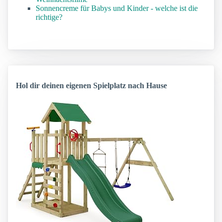
Sonnencreme für Babys und Kinder - welche ist die
richtige?
Hol dir deinen eigenen Spielplatz nach Hause