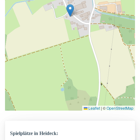
Leaflet
|
©
OpenStreetMap
Spielplätze in Heideck: