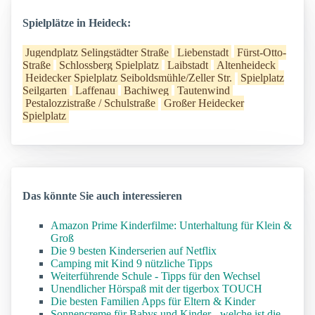
Spielplätze in Heideck:
Jugendplatz Selingstädter Straße
Liebenstadt
Fürst-Otto-
Straße
Schlossberg Spielplatz
Laibstadt
Altenheideck
Heidecker Spielplatz Seiboldsmühle/Zeller Str.
Spielplatz
Seilgarten
Laffenau
Bachiweg
Tautenwind
Pestalozzistraße / Schulstraße
Großer Heidecker
Spielplatz
Das könnte Sie auch interessieren
Amazon Prime Kinderfilme: Unterhaltung für Klein &
Groß
Die 9 besten Kinderserien auf Netflix
Camping mit Kind 9 nützliche Tipps
Weiterführende Schule - Tipps für den Wechsel
Unendlicher Hörspaß mit der tigerbox TOUCH
Die besten Familien Apps für Eltern & Kinder
Sonnencreme für Babys und Kinder - welche ist die