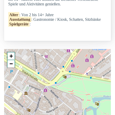
Spiele und Aktivitäten genießen.
Alter
: Von 2 bis 14+ Jahre
Ausstattung
: Gastronomie / Kiosk, Schatten, Sitzbänke
Spielgeräte
:
+
−