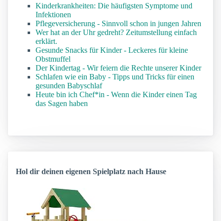
Kinderkrankheiten: Die häufigsten Symptome und
Infektionen
Pflegeversicherung - Sinnvoll schon in jungen Jahren
Wer hat an der Uhr gedreht? Zeitumstellung einfach
erklärt.
Gesunde Snacks für Kinder - Leckeres für kleine
Obstmuffel
Der Kindertag - Wir feiern die Rechte unserer Kinder
Schlafen wie ein Baby - Tipps und Tricks für einen
gesunden Babyschlaf
Heute bin ich Chef*in - Wenn die Kinder einen Tag
das Sagen haben
Hol dir deinen eigenen Spielplatz nach Hause