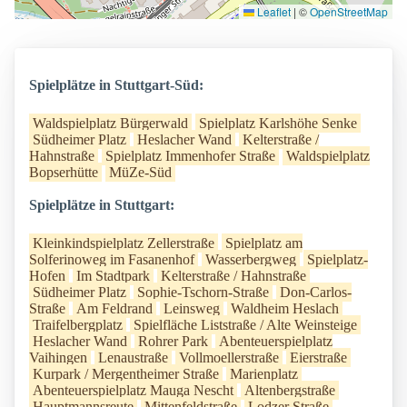
Leaflet
|
©
OpenStreetMap
Spielplätze in Stuttgart-Süd:
Waldspielplatz Bürgerwald
Spielplatz Karlshöhe Senke
Südheimer Platz
Heslacher Wand
Kelterstraße /
Hahnstraße
Spielplatz Immenhofer Straße
Waldspielplatz
Bopserhütte
MüZe-Süd
Spielplätze in Stuttgart:
Kleinkindspielplatz Zellerstraße
Spielplatz am
Solferinoweg im Fasanenhof
Wasserbergweg
Spielplatz-
Hofen
Im Stadtpark
Kelterstraße / Hahnstraße
Südheimer Platz
Sophie-Tschorn-Straße
Don-Carlos-
Straße
Am Feldrand
Leinsweg
Waldheim Heslach
Traifelbergplatz
Spielfläche Liststraße / Alte Weinsteige
Heslacher Wand
Rohrer Park
Abenteuerspielplatz
Vaihingen
Lenaustraße
Vollmoellerstraße
Eierstraße
Kurpark / Mergentheimer Straße
Marienplatz
Abenteuerspielplatz Mauga Nescht
Altenbergstraße
Hauptmannsreute
Mittenfeldstraße
Lodzer Straße