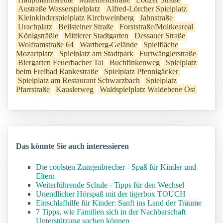
Austraße Wasserspielplatz
Alfred-Lörcher Spielplatz
Kleinkinderspielplatz Kirchweinberg
Jahnstraße
Urachplatz
Beilsteiner Straße
Forststraße/Moltkeareal
Königsträßle
Mittlerer Stadtgarten
Dessauer Straße
Wolframstraße 64
Wartberg-Gelände
Spielfläche
Mozartplatz
Spielplatz am Stadtpark
Furtwänglerstraße
Biergarten Feuerbacher Tal
Buchfinkenweg
Spielplatz
beim Freibad Rankestraße
Spielplatz Pfennigäcker
Spielplatz am Restaurant Schwarzbach
Spielplatz
Pfarrstraße
Kauslerweg
Waldspielplatz Waldebene Ost
Das könnte Sie auch interessieren
Die coolsten Zungenbrecher - Spaß für Kinder und
Eltern
Weiterführende Schule - Tipps für den Wechsel
Unendlicher Hörspaß mit der tigerbox TOUCH
Einschlafhilfe für Kinder: Sanft ins Land der Träume
7 Tipps, wie Familien sich in der Nachbarschaft
Unterstützung suchen können