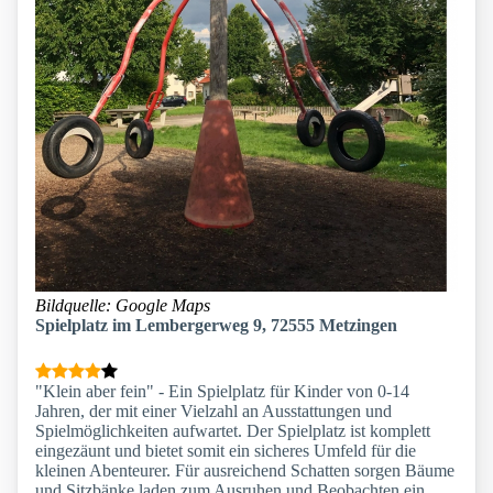
Bildquelle: Google Maps
Spielplatz im Lembergerweg 9, 72555 Metzingen
"Klein aber fein" - Ein Spielplatz für Kinder von 0-14
Jahren, der mit einer Vielzahl an Ausstattungen und
Spielmöglichkeiten aufwartet. Der Spielplatz ist komplett
eingezäunt und bietet somit ein sicheres Umfeld für die
kleinen Abenteurer. Für ausreichend Schatten sorgen Bäume
und Sitzbänke laden zum Ausruhen und Beobachten ein.