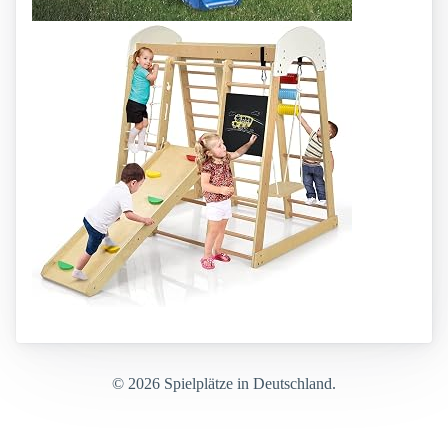
© 2026 Spielplätze in Deutschland.