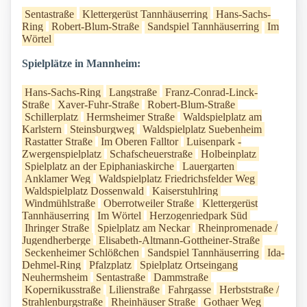
Sentastraße
Klettergerüst Tannhäuserring
Hans-Sachs-
Ring
Robert-Blum-Straße
Sandspiel Tannhäuserring
Im
Wörtel
Spielplätze in Mannheim:
Hans-Sachs-Ring
Langstraße
Franz-Conrad-Linck-
Straße
Xaver-Fuhr-Straße
Robert-Blum-Straße
Schillerplatz
Hermsheimer Straße
Waldspielplatz am
Karlstern
Steinsburgweg
Waldspielplatz Suebenheim
Rastatter Straße
Im Oberen Falltor
Luisenpark -
Zwergenspielplatz
Schafscheuerstraße
Holbeinplatz
Spielplatz an der Epiphaniaskirche
Lauergarten
Anklamer Weg
Waldspielplatz Friedrichsfelder Weg
Waldspielplatz Dossenwald
Kaiserstuhlring
Windmühlstraße
Oberrotweiler Straße
Klettergerüst
Tannhäuserring
Im Wörtel
Herzogenriedpark Süd
Ihringer Straße
Spielplatz am Neckar
Rheinpromenade /
Jugendherberge
Elisabeth-Altmann-Gottheiner-Straße
Seckenheimer Schlößchen
Sandspiel Tannhäuserring
Ida-
Dehmel-Ring
Pfalzplatz
Spielplatz Ortseingang
Neuhermsheim
Sentastraße
Dammstraße
Kopernikusstraße
Lilienstraße
Fahrgasse
Herbststraße /
Strahlenburgstraße
Rheinhäuser Straße
Gothaer Weg