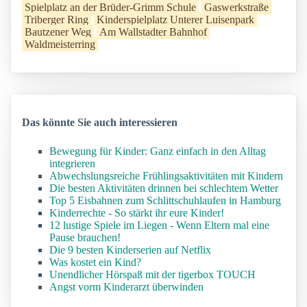
Spielplatz an der Brüder-Grimm Schule
Gaswerkstraße
Triberger Ring
Kinderspielplatz Unterer Luisenpark
Bautzener Weg
Am Wallstadter Bahnhof
Waldmeisterring
Das könnte Sie auch interessieren
Bewegung für Kinder: Ganz einfach in den Alltag
integrieren
Abwechslungsreiche Frühlingsaktivitäten mit Kindern
Die besten Aktivitäten drinnen bei schlechtem Wetter
Top 5 Eisbahnen zum Schlittschuhlaufen in Hamburg
Kinderrechte - So stärkt ihr eure Kinder!
12 lustige Spiele im Liegen - Wenn Eltern mal eine
Pause brauchen!
Die 9 besten Kinderserien auf Netflix
Was kostet ein Kind?
Unendlicher Hörspaß mit der tigerbox TOUCH
Angst vorm Kinderarzt überwinden