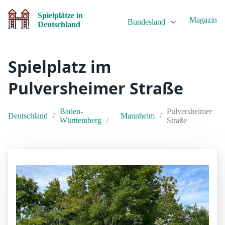
Spielplätze in
Magazin
Bundesland
Deutschland
Spielplatz im
Pulversheimer Straße
Baden-
Pulversheimer
Deutschland
Mannheim
Württemberg
Straße