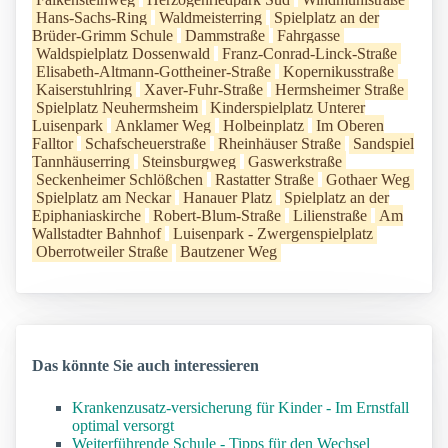
Hans-Sachs-Ring
Waldmeisterring
Spielplatz an der
Brüder-Grimm Schule
Dammstraße
Fahrgasse
Waldspielplatz Dossenwald
Franz-Conrad-Linck-Straße
Elisabeth-Altmann-Gottheiner-Straße
Kopernikusstraße
Kaiserstuhlring
Xaver-Fuhr-Straße
Hermsheimer Straße
Spielplatz Neuhermsheim
Kinderspielplatz Unterer
Luisenpark
Anklamer Weg
Holbeinplatz
Im Oberen
Falltor
Schafscheuerstraße
Rheinhäuser Straße
Sandspiel
Tannhäuserring
Steinsburgweg
Gaswerkstraße
Seckenheimer Schlößchen
Rastatter Straße
Gothaer Weg
Spielplatz am Neckar
Hanauer Platz
Spielplatz an der
Epiphaniaskirche
Robert-Blum-Straße
Lilienstraße
Am
Wallstadter Bahnhof
Luisenpark - Zwergenspielplatz
Oberrotweiler Straße
Bautzener Weg
Das könnte Sie auch interessieren
Krankenzusatz-versicherung für Kinder - Im Ernstfall
optimal versorgt
Weiterführende Schule - Tipps für den Wechsel