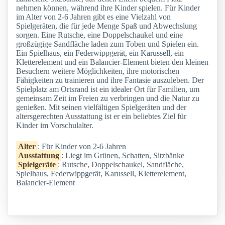
nehmen können, während ihre Kinder spielen. Für Kinder
im Alter von 2-6 Jahren gibt es eine Vielzahl von
Spielgeräten, die für jede Menge Spaß und Abwechslung
sorgen. Eine Rutsche, eine Doppelschaukel und eine
großzügige Sandfläche laden zum Toben und Spielen ein.
Ein Spielhaus, ein Federwippgerät, ein Karussell, ein
Kletterelement und ein Balancier-Element bieten den kleinen
Besuchern weitere Möglichkeiten, ihre motorischen
Fähigkeiten zu trainieren und ihre Fantasie auszuleben. Der
Spielplatz am Ortsrand ist ein idealer Ort für Familien, um
gemeinsam Zeit im Freien zu verbringen und die Natur zu
genießen. Mit seinen vielfältigen Spielgeräten und der
altersgerechten Ausstattung ist er ein beliebtes Ziel für
Kinder im Vorschulalter.
Alter
: Für Kinder von 2-6 Jahren
Ausstattung
: Liegt im Grünen, Schatten, Sitzbänke
Spielgeräte
: Rutsche, Doppelschaukel, Sandfläche,
Spielhaus, Federwippgerät, Karussell, Kletterelement,
Balancier-Element