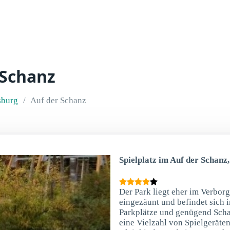
 Schanz
sburg
Auf der Schanz
Spielplatz im Auf der Schan
Der Park liegt eher im Verborg
eingezäunt und befindet sich i
Parkplätze und genügend Schat
eine Vielzahl von Spielgeräten