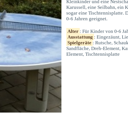
Kleinkinder und eine Nestscha
Karussell, eine Seilbahn, ein 
sogar eine Tischtennisplatte. D
0-6 Jahren geeignet.
Alter
: Für Kinder von 0-6 Ja
Ausstattung
: Eingezäunt, Li
Spielgeräte
: Rutsche, Schau
Sandfläche, Dreh-Element, Kar
Element, Tischtennisplatte