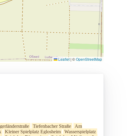
Leaflet
|
©
OpenStreetMap
gerländerstraße
Tiefenbacher Straße
Am
k
Kleiner Spielplatz Eglosheim
Wasserspielplatz