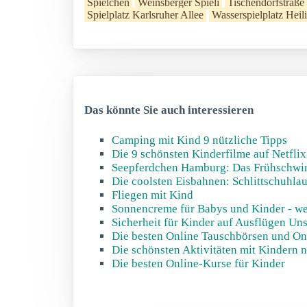
Spielchen
Weinsberger Spieli
Tischendorfstraße
Spielplatz Karlsruher Allee
Wasserspielplatz Heil
Das könnte Sie auch interessieren
Camping mit Kind 9 nützliche Tipps
Die 9 schönsten Kinderfilme auf Netflix
Seepferdchen Hamburg: Das Frühschwi
Die coolsten Eisbahnen: Schlittschuhlau
Fliegen mit Kind
Sonnencreme für Babys und Kinder - welc
Sicherheit für Kinder auf Ausflügen Un
Die besten Online Tauschbörsen und On
Die schönsten Aktivitäten mit Kindern n
Die besten Online-Kurse für Kinder