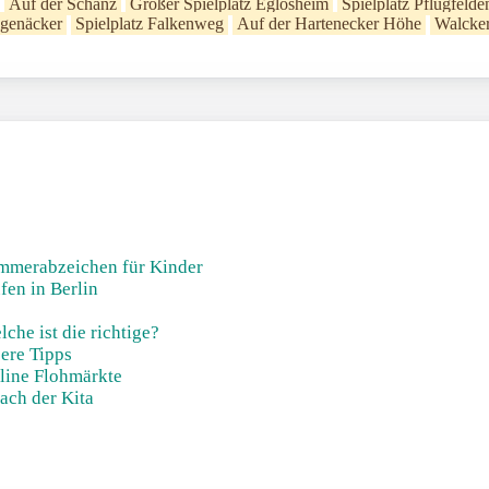
Auf der Schanz
Großer Spielplatz Eglosheim
Spielplatz Pflugfelde
igenäcker
Spielplatz Falkenweg
Auf der Hartenecker Höhe
Walcke
mmerabzeichen für Kinder
fen in Berlin
he ist die richtige?
sere Tipps
line Flohmärkte
ach der Kita