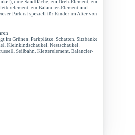
ukel), eine Sandfläche, ein Dreh-Element, ein
Kletterelement, ein Balancier-Element und
ieser Park ist speziell für Kinder im Alter von
hren
egt im Grünen, Parkplätze, Schatten, Sitzbänke
kel, Kleinkindschaukel, Nestschaukel,
ussell, Seilbahn, Kletterelement, Balancier-