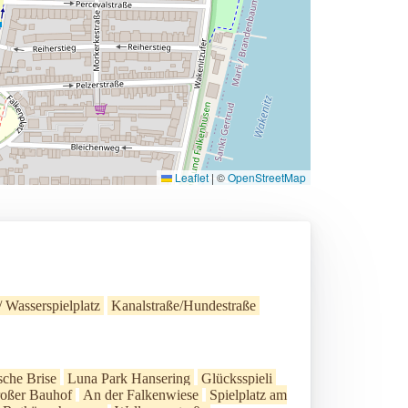
Leaflet
|
©
OpenStreetMap
/ Wasserspielplatz
Kanalstraße/Hundestraße
sche Brise
Luna Park Hansering
Glücksspieli
oßer Bauhof
An der Falkenwiese
Spielplatz am