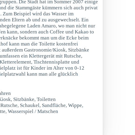
gruppen. Die Stadt hat im Sommer 2007 einige
d die Stammgäste kümmern sich auch privat
s. Zum Beispiel wird das Wasser im
den Eltern ab und zu ausgewechselt. Ein
 nahegelegene Laden Amaro, wo man nicht nur
fen kann, sondern auch Coffee und Kakao to
nderknäcke bekommt man um die Ecke beim
of kann man die Toilette kostenfrei
et außerdem Gastronomie/Kiosk, Sitzbänke
 umfassen ein Klettergerät mit Rutsche,
Kletterelement, Tischtennisplatte und
lplatz ist für Kinder im Alter von 0-12
ielplatzwahl kann man alle glücklich
ahren
Kiosk, Sitzbänke, Toiletten
t Rutsche, Schaukel, Sandfläche, Wippe,
tte, Wasserspiel / Matschen