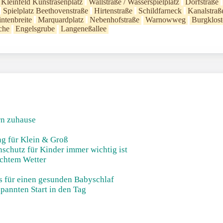
Kleinfeld Kunstrasenplatz
Wallstraße / Wasserspielplatz
Dorfstraße
Spielplatz Beethovenstraße
Hirtenstraße
Schildfarneck
Kanalstraß
intenbreite
Marquardplatz
Nebenhofstraße
Warnowweg
Burgklost
che
Engelsgrube
Langeneßallee
rn zuhause
!
g für Klein & Groß
chutz für Kinder immer wichtig ist
echtem Wetter
ks für einen gesunden Babyschlaf
pannten Start in den Tag