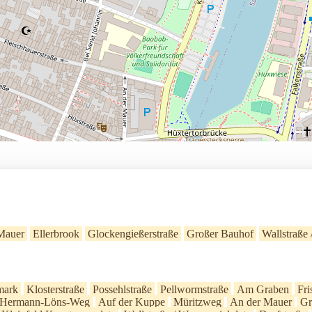
Mauer
Ellerbrook
Glockengießerstraße
Großer Bauhof
Wallstraße 
mark
Klosterstraße
Possehlstraße
Pellwormstraße
Am Graben
Fri
Hermann-Löns-Weg
Auf der Kuppe
Müritzweg
An der Mauer
Gr