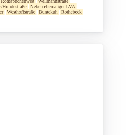
Rotkäppchenweg
Wellmannstraße
e/Hundestraße
Neben ehemaliger LVA
er
Westhoffstraße
Buntekuh
Rothebeck