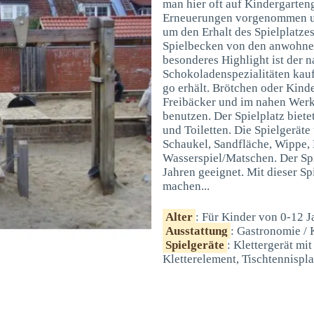
man hier oft auf Kindergarten
Erneuerungen vorgenommen un
um den Erhalt des Spielplatze
Spielbecken von den anwohnen
besonderes Highlight ist der
Schokoladenspezialitäten kau
go erhält. Brötchen oder Ki
Freibäcker und im nahen Werkh
benutzen. Der Spielplatz biet
und Toiletten. Die Spielgeräte
Schaukel, Sandfläche, Wippe, 
Wasserspiel/Matschen. Der Spie
Jahren geeignet. Mit dieser Sp
machen...
Alter
: Für Kinder von 0-12 J
Ausstattung
: Gastronomie / 
Spielgeräte
: Klettergerät mi
Kletterelement, Tischtennispla