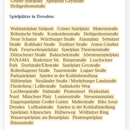
Grüner Spielplatz
Spielplatz Geystraße
Heiligenbornstraße
Spielplätze in Dresden:
Waldspielplatz Südpark
Grüner Spielplatz
Maternistraße
Böhmische Straße
Konkordienstraße
Heiligenbornstraße
Neue Schanze
Würzburger Straße
Alaunplatz
Sebnitzer
Straße
Roßthaler Straße
Teplitzer Straße
Anton Günther
Park
Feuerwehrspielplatz
Spielplatz Theresienstraße
Dölzschener Straße
Baluschekstraße
Abenteuerspielplatz
PANAMA
Boderitzer Str.
Bürgerstraße
Loschwitzer
Park
Dorfstraße/Elbstraße
Spielplatz Geystraße
Boltenhagener Straße
Tauernstraße
Lugaer Straße
Parkspielplatz
Spielen in der Kohlrabisiedlung
Hüblerplatz
Neuländer Straße / Moritzburger Landstraße
Fliederberg / Leßlestraße
Sadisdorfer Weg
Luchbergstraße
Südstraße
Pirateninsel
Hepkeplatz
Nord
Münchner Platz
Louisenstraße
Stresemannplatz
Etagenspielplatz Großer Garten
Malterstraße
Bike Areal
Dresden
Luftbadstraße
Spielen in der Kohlrabisiedlung
Spielplatz Altpieschen
Hüfnerweg
Wölfnitzer Ring
Wasserspielplatz am Besselplatz
Piratenspielplatz
Bünaustraße