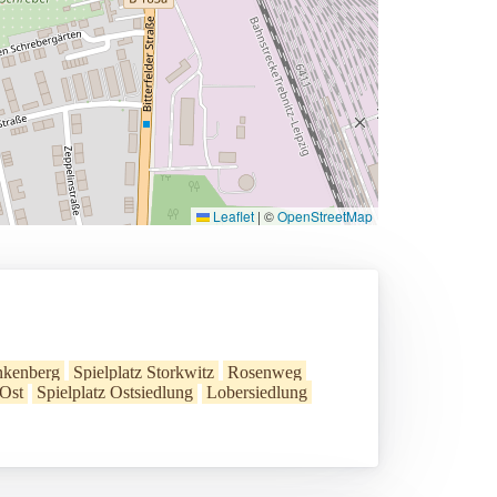
Leaflet
|
©
OpenStreetMap
nkenberg
Spielplatz Storkwitz
Rosenweg
Ost
Spielplatz Ostsiedlung
Lobersiedlung