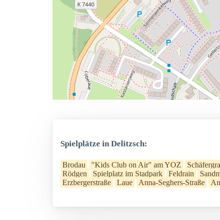
Spielplätze in Delitzsch:
Brodau
"Kids Club on Air" am YOZ
Schäfergr
Rödgen
Spielplatz im Stadpark
Feldrain
Sandm
Erzbergerstraße
Laue
Anna-Seghers-Straße
Am