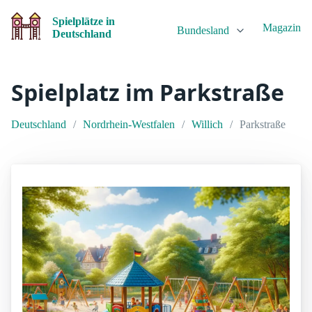
Spielplätze in
Magazin
Bundesland
Deutschland
Spielplatz im Parkstraße
Deutschland
Nordrhein-Westfalen
Willich
Parkstraße