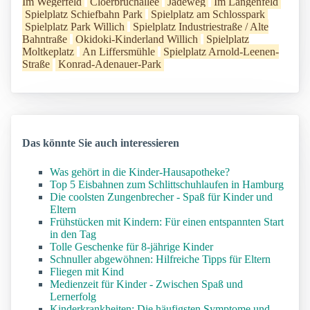
Im Wegerfeld
Cloerbruchallee
Jadeweg
Im Langenfeld
Spielplatz Schiefbahn Park
Spielplatz am Schlosspark
Spielplatz Park Willich
Spielplatz Industriestraße / Alte
Bahntraße
Okidoki-Kinderland Willich
Spielplatz
Moltkeplatz
An Liffersmühle
Spielplatz Arnold-Leenen-
Straße
Konrad-Adenauer-Park
Das könnte Sie auch interessieren
Was gehört in die Kinder-Hausapotheke?
Top 5 Eisbahnen zum Schlittschuhlaufen in Hamburg
Die coolsten Zungenbrecher - Spaß für Kinder und
Eltern
Frühstücken mit Kindern: Für einen entspannten Start
in den Tag
Tolle Geschenke für 8-jährige Kinder
Schnuller abgewöhnen: Hilfreiche Tipps für Eltern
Fliegen mit Kind
Medienzeit für Kinder - Zwischen Spaß und
Lernerfolg
Kinderkrankheiten: Die häufigsten Symptome und