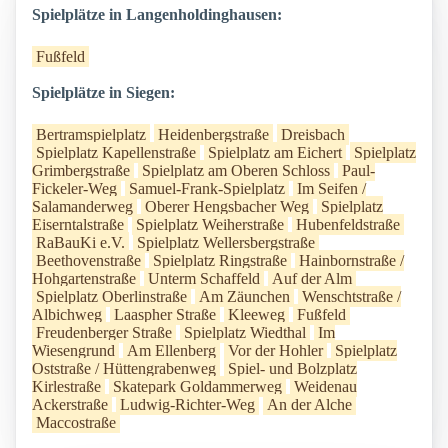
Spielplätze in Langenholdinghausen:
Fußfeld
Spielplätze in Siegen:
Bertramspielplatz
Heidenbergstraße
Dreisbach
Spielplatz Kapellenstraße
Spielplatz am Eichert
Spielplatz
Grimbergstraße
Spielplatz am Oberen Schloss
Paul-
Fickeler-Weg
Samuel-Frank-Spielplatz
Im Seifen /
Salamanderweg
Oberer Hengsbacher Weg
Spielplatz
Eiserntalstraße
Spielplatz Weiherstraße
Hubenfeldstraße
RaBauKi e.V.
Spielplatz Wellersbergstraße
Beethovenstraße
Spielplatz Ringstraße
Hainbornstraße /
Hohgartenstraße
Unterm Schaffeld
Auf der Alm
Spielplatz Oberlinstraße
Am Zäunchen
Wenschtstraße /
Albichweg
Laaspher Straße
Kleeweg
Fußfeld
Freudenberger Straße
Spielplatz Wiedthal
Im
Wiesengrund
Am Ellenberg
Vor der Hohler
Spielplatz
Oststraße / Hüttengrabenweg
Spiel- und Bolzplatz
Kirlestraße
Skatepark Goldammerweg
Weidenau
Ackerstraße
Ludwig-Richter-Weg
An der Alche
Maccostraße