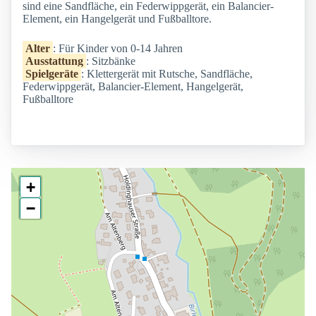
sind eine Sandfläche, ein Federwippgerät, ein Balancier-
Element, ein Hangelgerät und Fußballtore.
Alter
: Für Kinder von 0-14 Jahren
Ausstattung
: Sitzbänke
Spielgeräte
: Klettergerät mit Rutsche, Sandfläche,
Federwippgerät, Balancier-Element, Hangelgerät,
Fußballtore
+
−