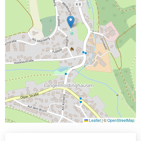
Leaflet
|
©
OpenStreetMap