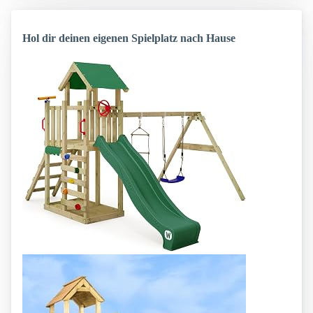
Hol dir deinen eigenen Spielplatz nach Hause