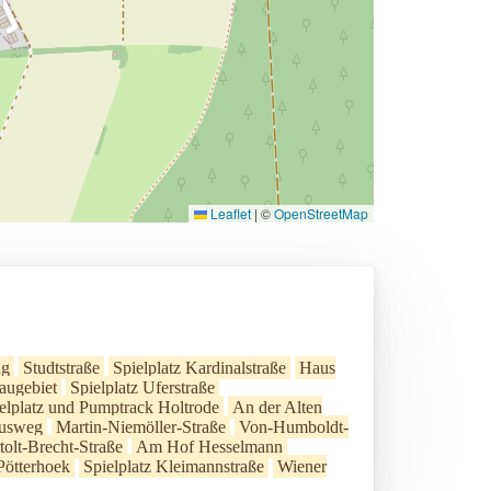
Leaflet
|
©
OpenStreetMap
ng
Studtstraße
Spielplatz Kardinalstraße
Haus
augebiet
Spielplatz Uferstraße
elplatz und Pumptrack Holtrode
An der Alten
iusweg
Martin-Niemöller-Straße
Von-Humboldt-
tolt-Brecht-Straße
Am Hof Hesselmann
Pötterhoek
Spielplatz Kleimannstraße
Wiener