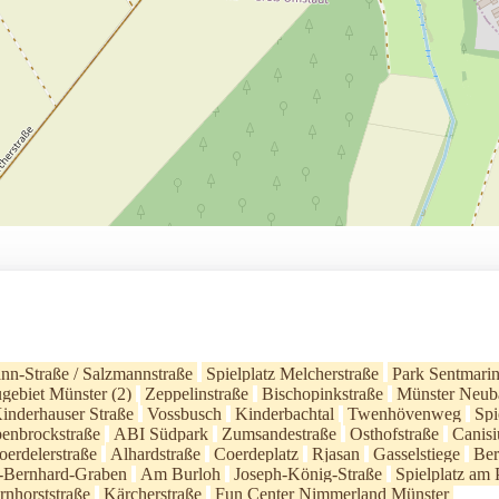
nn-Straße / Salzmannstraße
Spielplatz Melcherstraße
Park Sentmari
gebiet Münster (2)
Zeppelinstraße
Bischopinkstraße
Münster Neub
Kinderhauser Straße
Vossbusch
Kinderbachtal
Twenhövenweg
Spi
enbrockstraße
ABI Südpark
Zumsandestraße
Osthofstraße
Canis
oerdelerstraße
Alhardstraße
Coerdeplatz
Rjasan
Gasselstiege
Ber
h-Bernhard-Graben
Am Burloh
Joseph-König-Straße
Spielplatz am 
rnhorststraße
Kärcherstraße
Fun Center Nimmerland Münster