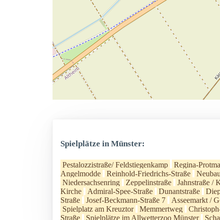
Spielplätze in Münster:
Pestalozzistraße/ Feldstiegenkamp
Regina-Protma
Angelmodde
Reinhold-Friedrichs-Straße
Neubau
Niedersachsenring
Zeppelinstraße
Jahnstraße / 
Kirche
Admiral-Spee-Straße
Dunantstraße
Diep
Straße
Josef-Beckmann-Straße 7
Asseemarkt / G
Spielplatz am Kreuztor
Memmertweg
Christop
Straße
Spielplätze im Allwetterzoo Münster
Scha