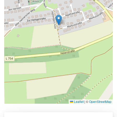
Leaflet
|
©
OpenStreetMap