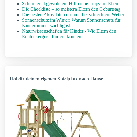
Schnuller abgewöhnen: Hilfreiche Tipps für Eltern
Die Checkliste – so meistern Eltern den Geburtstag
Die besten Aktivitäten drinnen bei schlechtem Wetter
Sonnenschutz im Winter: Warum Sonnenschutz für
Kinder immer wichtig ist
Naturwissenschaften für Kinder - Wie Eltern den
Entdeckergeist fördern können
Hol dir deinen eigenen Spielplatz nach Hause