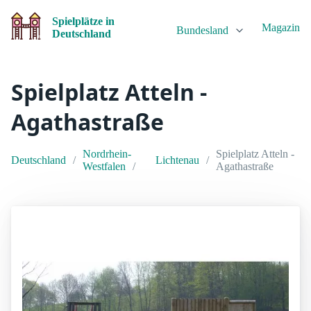
Spielplätze in
Magazin
Bundesland
Deutschland
Spielplatz Atteln -
Agathastraße
Nordrhein-
Spielplatz Atteln -
Deutschland
Lichtenau
Westfalen
Agathastraße